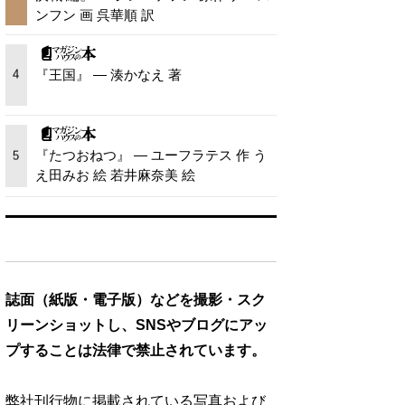
ンフン 画 呉華順 訳
『王国』 — 湊かなえ 著
4
『たつおねつ』 — ユーフラテス 作 う
5
え田みお 絵 若井麻奈美 絵
誌面（紙版・電子版）などを撮影・スク
リーンショットし、SNSやブログにアッ
プすることは法律で禁止されています。
弊社刊行物に掲載されている写真および