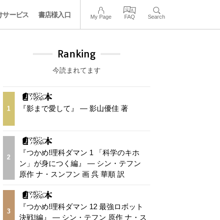
けサービス
書店様入口
My Page
FAQ
Search
Ranking
今読まれてます
『影まで愛して』 — 影山優佳 著
1
『つかめ!理科ダマン 1 「科学のキホ
2
ン」が身につく編』 — シン・テフン
原作 ナ・スンフン 画 呉 華順 訳
『つかめ!理科ダマン 12 最強ロボット
3
決戦!編』 — シン・テフン 原作 ナ・ス