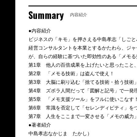
Summary
内容紹介
●内容紹介
ビジネスの「キモ」を押さえる中島孝志「しごと
経営コンサルタントを本業とするかたわら、ジャ
が、自らの経験に基づいた即効性のある「メモる
第1章 他人の百倍成果を上げたいと思ったこと
第2章 「メモる技術」は盗んで使え！
第3章 大脳に刷り込む「捨てる技術・拾う技術
第4章 ズボラ人間だって「図解と記号」で一発
第5章 「メモ支援ツール」をフルに使いこなす
第6章 常識を否定して「セレンディピティ」を
第7章 人生をここまで一変させる「メモの威力
●著者紹介
中島孝志なかじま たかし）