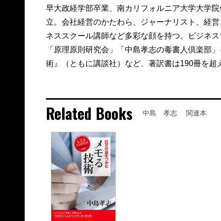
早大政経学部卒業、南カリフォルニア大学大学院
立。会社経営のかたわら、ジャーナリスト、経営
ネススクール講師など多彩な顔を持つ。ビジネス
「原理原則研究会」「中島孝志の毒書人倶楽部」
術』（ともに講談社）など、著訳書は190冊を超
Related Books
中島 孝志 関連本