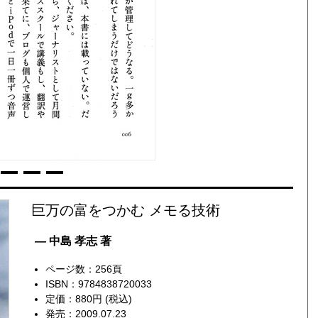
巨万の富をつかむ メモる技術
— 中島 孝志 著
ページ数：256頁
ISBN：9784838720033
定価：880円 (税込)
発売：2009.07.23