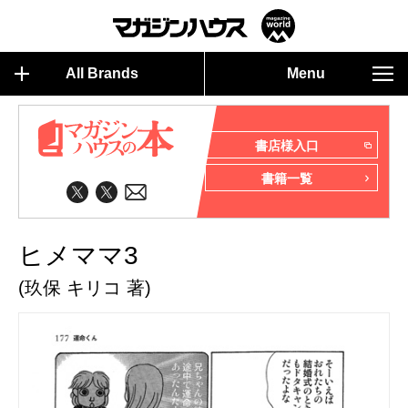
All Brands
Menu
書店様入口
書籍一覧
ヒメママ3
(玖保 キリコ 著)