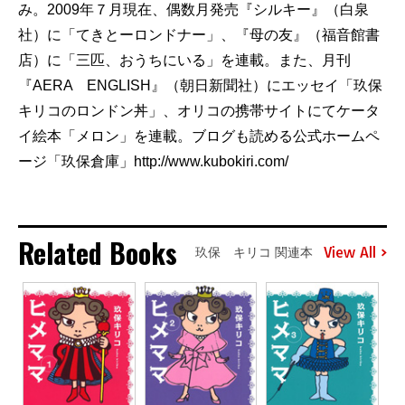
み。2009年７月現在、偶数月発売『シルキー』（白泉
社）に「てきとーロンドナー」、『母の友』（福音館書
店）に「三匹、おうちにいる」を連載。また、月刊
『AERA ENGLISH』（朝日新聞社）にエッセイ「玖保
キリコのロンドン丼」、オリコの携帯サイトにてケータ
イ絵本「メロン」を連載。ブログも読める公式ホームペ
ージ「玖保倉庫」http://www.kubokiri.com/
Related Books
View All
玖保 キリコ 関連本