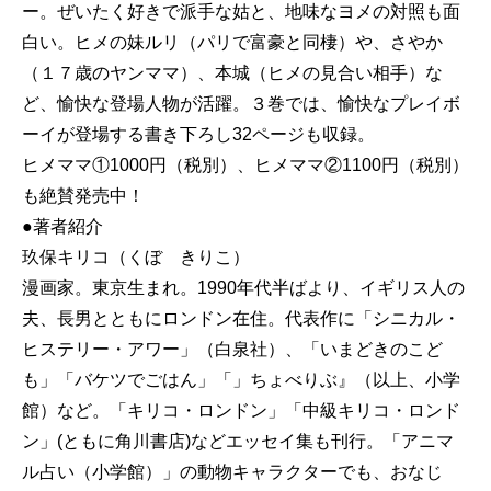
ー。ぜいたく好きで派手な姑と、地味なヨメの対照も面
白い。ヒメの妹ルリ（パリで富豪と同棲）や、さやか
（１７歳のヤンママ）、本城（ヒメの見合い相手）な
ど、愉快な登場人物が活躍。３巻では、愉快なプレイボ
ーイが登場する書き下ろし32ページも収録。
ヒメママ①1000円（税別）、ヒメママ②1100円（税別）
も絶賛発売中！
●著者紹介
玖保キリコ（くぼ きりこ）
漫画家。東京生まれ。1990年代半ばより、イギリス人の
夫、長男とともにロンドン在住。代表作に「シニカル・
ヒステリー・アワー」（白泉社）、「いまどきのこど
も」「バケツでごはん」「」ちょべりぶ』（以上、小学
館）など。「キリコ・ロンドン」「中級キリコ・ロンド
ン」(ともに角川書店)などエッセイ集も刊行。「アニマ
ル占い（小学館）」の動物キャラクターでも、おなじ