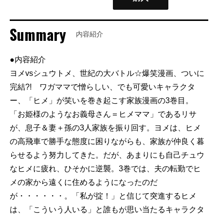
Summary
内容紹介
●内容紹介
ヨメvsシュウトメ、世紀の大バトル☆爆笑漫画、ついに
完結?! ワガママで憎らしい、でも可愛いキャラクタ
ー、「ヒメ」が笑いを巻き起こす家族漫画の3巻目。
「お姫様のようなお義母さん＝ヒメママ」であるリサ
が、息子＆妻＋孫の3人家族を振り回す。ヨメは、ヒメ
の高飛車で勝手な態度に困りながらも、家族が仲良く暮
らせるよう努力してきた。だが、あまりにも自己チュウ
なヒメに疲れ、ひそかに逆襲。3巻では、夫の転勤でヒ
メの家から遠くに住めるようになったのだ
が・・・・・・。「私が掟！」と信じて突進するヒメ
は、「こういう人いる」と誰もが思い当たるキャラクタ