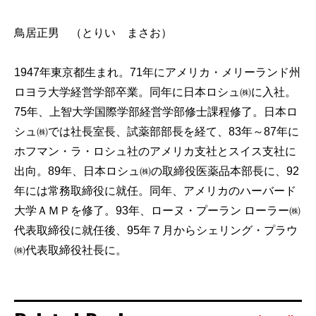
鳥居正男 （とりい まさお）
1947年東京都生まれ。71年にアメリカ・メリーランド州
ロヨラ大学経営学部卒業。同年に日本ロシュ㈱に入社。
75年、上智大学国際学部経営学部修士課程修了。日本ロ
シュ㈱では社長室長、試薬部部長を経て、83年～87年に
ホフマン・ラ・ロシュ社のアメリカ支社とスイス支社に
出向。89年、日本ロシュ㈱の取締役医薬品本部長に、92
年には常務取締役に就任。同年、アメリカのハーバード
大学ＡＭＰを修了。93年、ローヌ・プーラン ローラー㈱
代表取締役に就任後、95年７月からシェリング・プラウ
㈱代表取締役社長に。