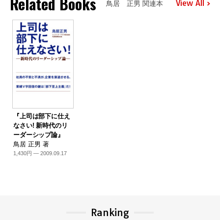
Related Books
View All
鳥居 正男 関連本
『上司は部下に仕え
なさい! 新時代のリ
ーダーシップ論』
鳥居 正男 著
1,430円 — 2009.09.17
Ranking