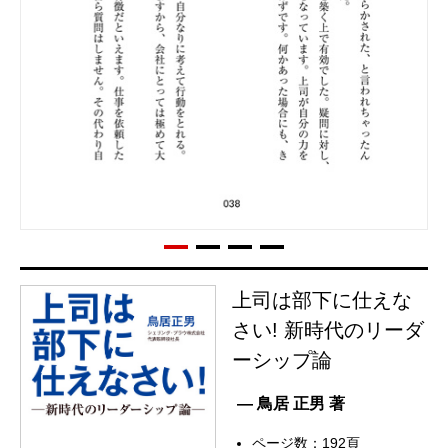
上司は部下に仕えな
さい! 新時代のリーダ
ーシップ論
— 鳥居 正男 著
ページ数：192頁