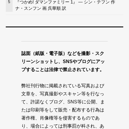
『つかめ! ダマンファミリー 1』 — シン・テフン 作
5
ナ・スンフン 画 呉華順 訳
誌面（紙版・電子版）などを撮影・スク
リーンショットし、SNSやブログにアッ
プすることは法律で禁止されています。
弊社刊行物に掲載されている写真および
文章を、写真撮影やスキャン等を行なっ
て、許諾なくブログ、SNS等に公開、ま
たは印刷等をして販売・配布する行為は
著作権、肖像権等を侵害するものであ
り、場合によっては刑事罰が科され、あ