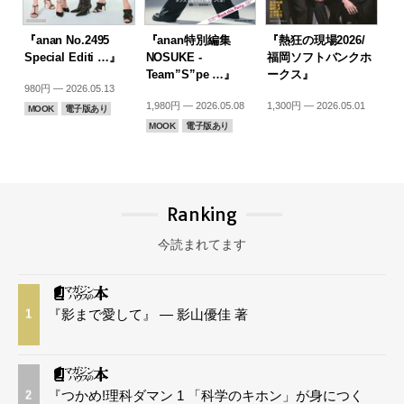
『anan No.2495
『anan特別編集
『熱狂の現場2026/
Special Editi …』
NOSUKE -
福岡ソフトバンクホ
Team”S”pe …』
ークス』
980円 — 2026.05.13
1,980円 — 2026.05.08
1,300円 — 2026.05.01
MOOK
電子版あり
MOOK
電子版あり
Ranking
今読まれてます
『影まで愛して』 — 影山優佳 著
1
『つかめ!理科ダマン 1 「科学のキホン」が身につく
2