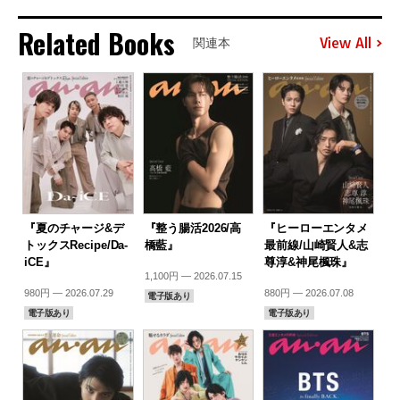
Related Books
View All
関連本
『夏のチャージ&デ
『整う腸活2026/高
『ヒーローエンタメ
トックスRecipe/Da-
橋藍』
最前線/山崎賢人&志
iCE』
尊淳&神尾楓珠』
1,100円 — 2026.07.15
980円 — 2026.07.29
880円 — 2026.07.08
電子版あり
電子版あり
電子版あり