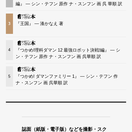
編』 — シン・テフン 原作 ナ・スンフン 画 呉 華順 訳
『王国』 — 湊かなえ 著
3
『つかめ!理科ダマン 12 最強ロボット決戦!編』 — シ
4
ン・テフン 原作 ナ・スンフン 画 呉華順 訳
『つかめ! ダマンファミリー 1』 — シン・テフン 作
5
ナ・スンフン 画 呉華順 訳
誌面（紙版・電子版）などを撮影・スク