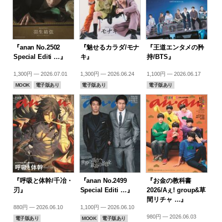
『anan No.2502
『魅せるカラダ/モナ
『王道エンタメの矜
Special Editi …』
キ』
持/BTS』
1,300円 — 2026.07.01
1,300円 — 2026.06.24
1,100円 — 2026.06.17
MOOK
電子版あり
電子版あり
電子版あり
『呼吸と体幹/千冶・
『anan No.2499
『お金の教科書
刃』
Special Editi …』
2026/Aぇ! group&草
間リチャ …』
880円 — 2026.06.10
1,100円 — 2026.06.10
980円 — 2026.06.03
電子版あり
MOOK
電子版あり