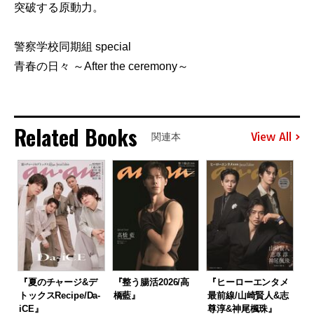
突破する原動力。
警察学校同期組 special
青春の日々 ～After the ceremony～
Related Books
View All
関連本
『夏のチャージ&デ
『整う腸活2026/高
『ヒーローエンタメ
トックスRecipe/Da-
橋藍』
最前線/山崎賢人&志
iCE』
尊淳&神尾楓珠』