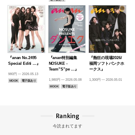
『anan No.2495
『anan特別編集
『熱狂の現場2026/
Special Editi …』
NOSUKE -
福岡ソフトバンクホ
Team”S”pe …』
ークス』
980円 — 2026.05.13
1,980円 — 2026.05.08
1,300円 — 2026.05.01
MOOK
電子版あり
MOOK
電子版あり
Ranking
今読まれてます