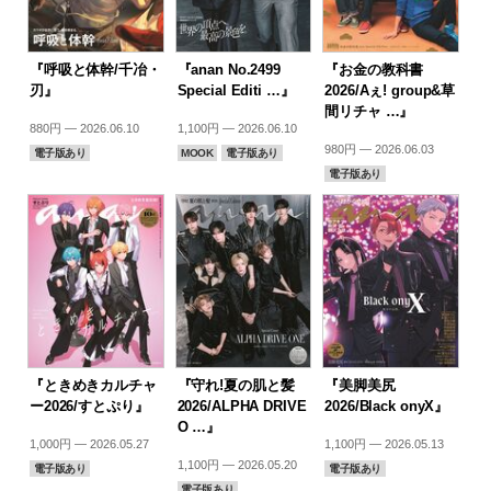
『呼吸と体幹/千冶・
『anan No.2499
『お金の教科書
刃』
Special Editi …』
2026/Aぇ! group&草
間リチャ …』
880円 — 2026.06.10
1,100円 — 2026.06.10
980円 — 2026.06.03
電子版あり
MOOK
電子版あり
電子版あり
『ときめきカルチャ
『守れ!夏の肌と髪
『美脚美尻
ー2026/すとぷり』
2026/ALPHA DRIVE
2026/Black onyX』
O …』
1,000円 — 2026.05.27
1,100円 — 2026.05.13
1,100円 — 2026.05.20
電子版あり
電子版あり
電子版あり