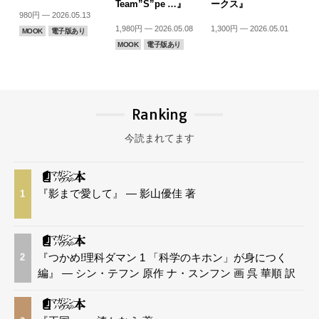
Team”S”pe …』
ークス』
980円 — 2026.05.13
1,980円 — 2026.05.08
1,300円 — 2026.05.01
MOOK
電子版あり
MOOK
電子版あり
Ranking
今読まれてます
『影まで愛して』 — 影山優佳 著
1
『つかめ!理科ダマン 1 「科学のキホン」が身につく
2
編』 — シン・テフン 原作 ナ・スンフン 画 呉 華順 訳