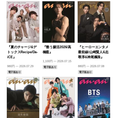
『夏のチャージ&デ
『整う腸活2026/高
『ヒーローエンタメ
トックスRecipe/Da-
橋藍』
最前線/山崎賢人&志
iCE』
尊淳&神尾楓珠』
1,100円 — 2026.07.15
980円 — 2026.07.29
880円 — 2026.07.08
電子版あり
電子版あり
電子版あり