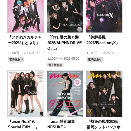
『ときめきカルチャ
『守れ!夏の肌と髪
『美脚美尻
ー2026/すとぷり』
2026/ALPHA DRIVE
2026/Black onyX』
O …』
1,000円 — 2026.05.27
1,100円 — 2026.05.13
1,100円 — 2026.05.20
電子版あり
電子版あり
電子版あり
『anan No.2495
『anan特別編集
『熱狂の現場2026/
Special Editi …』
NOSUKE -
福岡ソフトバンクホ