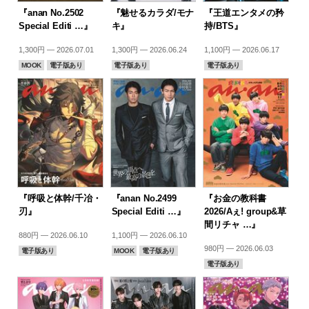
『anan No.2502
『魅せるカラダ/モナ
『王道エンタメの矜
Special Editi …』
キ』
持/BTS』
1,300円 — 2026.07.01
1,300円 — 2026.06.24
1,100円 — 2026.06.17
MOOK
電子版あり
電子版あり
電子版あり
『呼吸と体幹/千冶・
『anan No.2499
『お金の教科書
刃』
Special Editi …』
2026/Aぇ! group&草
間リチャ …』
880円 — 2026.06.10
1,100円 — 2026.06.10
980円 — 2026.06.03
電子版あり
MOOK
電子版あり
電子版あり