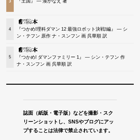
『王国』 — 湊かなえ 著
3
『つかめ!理科ダマン 12 最強ロボット決戦!編』 — シ
4
ン・テフン 原作 ナ・スンフン 画 呉華順 訳
『つかめ! ダマンファミリー 1』 — シン・テフン 作
5
ナ・スンフン 画 呉華順 訳
誌面（紙版・電子版）などを撮影・スク
リーンショットし、SNSやブログにアッ
プすることは法律で禁止されています。