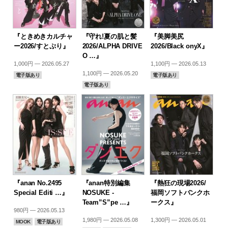
『ときめきカルチャ
『守れ!夏の肌と髪
『美脚美尻
ー2026/すとぷり』
2026/ALPHA DRIVE
2026/Black onyX』
O …』
1,000円 — 2026.05.27
1,100円 — 2026.05.13
1,100円 — 2026.05.20
電子版あり
電子版あり
電子版あり
『anan No.2495
『anan特別編集
『熱狂の現場2026/
Special Editi …』
NOSUKE -
福岡ソフトバンクホ
Team”S”pe …』
ークス』
980円 — 2026.05.13
1,980円 — 2026.05.08
1,300円 — 2026.05.01
MOOK
電子版あり