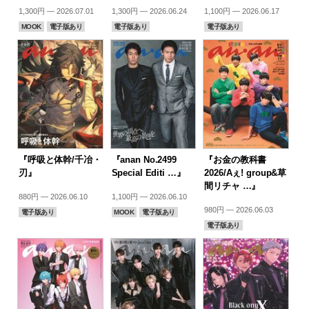
1,300円 — 2026.07.01
1,300円 — 2026.06.24
1,100円 — 2026.06.17
MOOK
電子版あり
電子版あり
電子版あり
『呼吸と体幹/千冶・
『anan No.2499
『お金の教科書
刃』
Special Editi …』
2026/Aぇ! group&草
間リチャ …』
880円 — 2026.06.10
1,100円 — 2026.06.10
980円 — 2026.06.03
電子版あり
MOOK
電子版あり
電子版あり