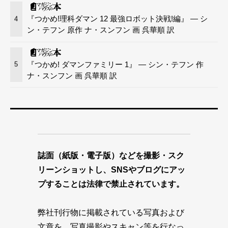
『つかめ!理科ダマン 12 最強ロボット決戦!編』 — シ
4
ン・テフン 原作 ナ・スンフン 画 呉華順 訳
『つかめ! ダマンファミリー 1』 — シン・テフン 作
5
ナ・スンフン 画 呉華順 訳
誌面（紙版・電子版）などを撮影・スク
リーンショットし、SNSやブログにアッ
プすることは法律で禁止されています。
弊社刊行物に掲載されている写真および
文章を、写真撮影やスキャン等を行なっ