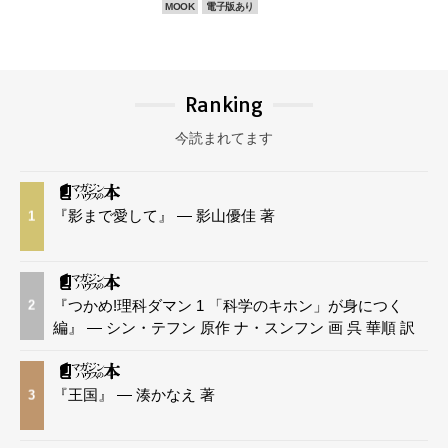
MOOK
電子版あり
Ranking
今読まれてます
『影まで愛して』 — 影山優佳 著
1
『つかめ!理科ダマン 1 「科学のキホン」が身につく
2
編』 — シン・テフン 原作 ナ・スンフン 画 呉 華順 訳
『王国』 — 湊かなえ 著
3