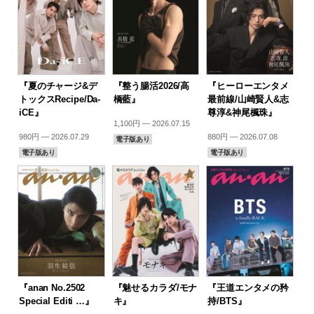
『夏のチャージ&デ
『整う腸活2026/高
『ヒーローエンタメ
トックスRecipe/Da-
橋藍』
最前線/山崎賢人&志
iCE』
尊淳&神尾楓珠』
1,100円 — 2026.07.15
980円 — 2026.07.29
880円 — 2026.07.08
電子版あり
電子版あり
電子版あり
『anan No.2502
『魅せるカラダ/モナ
『王道エンタメの矜
Special Editi …』
キ』
持/BTS』