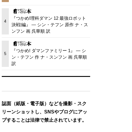
『つかめ!理科ダマン 12 最強ロボット
4
決戦!編』 — シン・テフン 原作 ナ・ス
ンフン 画 呉華順 訳
『つかめ! ダマンファミリー 1』 — シ
5
ン・テフン 作 ナ・スンフン 画 呉華順
訳
誌面（紙版・電子版）などを撮影・スク
リーンショットし、SNSやブログにアッ
プすることは法律で禁止されています。