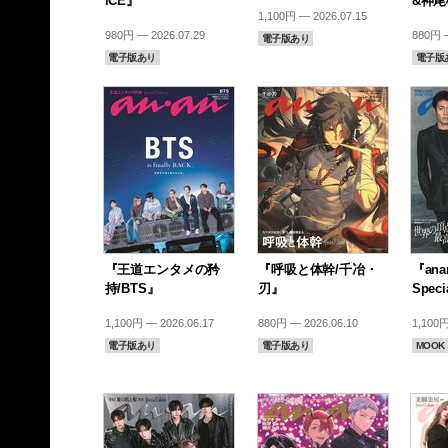
iCE』
&神
1,100円 — 2026.07.15
980円 — 2026.07.29
880円 —
電子版あり
電子版あり
電子版
『王道エンタメの矜
『呼吸と体幹/千冶・
『anan
持/BTS』
刃』
Speci
1,100円 — 2026.06.17
880円 — 2026.06.10
1,100円
電子版あり
電子版あり
MOOK