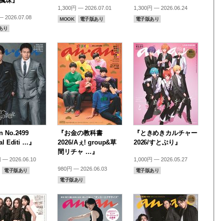
尾楓珠』
1,300円 — 2026.07.01
1,300円 — 2026.06.24
 2026.07.08
MOOK
電子版あり
電子版あり
あり
 No.2499
『お金の教科書
『ときめきカルチャー
al Editi …』
2026/Aぇ! group&草
2026/すとぷり』
間リチャ …』
 — 2026.06.10
1,000円 — 2026.05.27
980円 — 2026.06.03
電子版あり
電子版あり
電子版あり