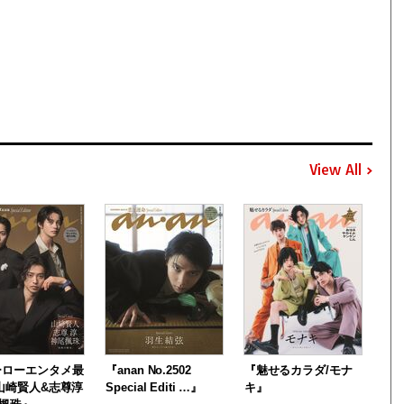
View All
ーローエンタメ最
『anan No.2502
『魅せるカラダ/モナ
山崎賢人&志尊淳
Special Editi …』
キ』