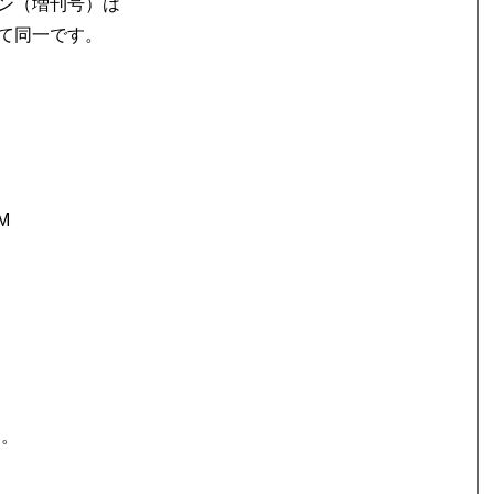
ション（増刊号）は
て同一です。
M
ド。