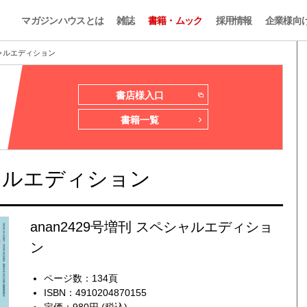
マガジンハウスとは
雑誌
書籍・ムック
採用情報
企業様向
ペシャルエディション
書店様入口
書籍一覧
シャルエディション
anan2429号増刊 スペシャルエディショ
ン
ページ数：134頁
ISBN：4910204870155
定価：980円 (税込)