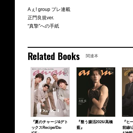
Aぇ! group プレ連載
正門良規ver.
“真摯”への手紙
Related Books
関連本
『夏のチャージ&デト
『整う腸活2026/高橋
『ヒ
ックスRecipe/Da-
藍』
前線/