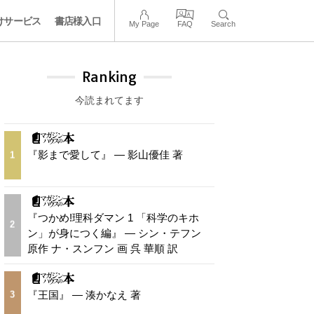
けサービス
書店様入口
My Page
FAQ
Search
Ranking
今読まれてます
『影まで愛して』 — 影山優佳 著
1
『つかめ!理科ダマン 1 「科学のキホ
2
ン」が身につく編』 — シン・テフン
原作 ナ・スンフン 画 呉 華順 訳
『王国』 — 湊かなえ 著
3