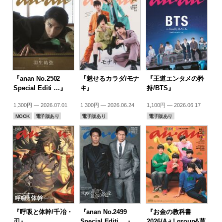
『anan No.2502
『魅せるカラダ/モナ
『王道エンタメの矜
Special Editi …』
キ』
持/BTS』
1,300円 — 2026.07.01
1,300円 — 2026.06.24
1,100円 — 2026.06.17
MOOK
電子版あり
電子版あり
電子版あり
『呼吸と体幹/千冶・
『anan No.2499
『お金の教科書
刃』
Special Editi …』
2026/Aぇ! group&草