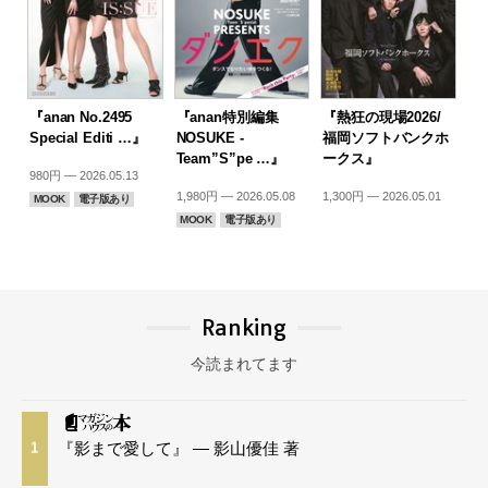
『anan No.2495
『anan特別編集
『熱狂の現場2026/
Special Editi …』
NOSUKE -
福岡ソフトバンクホ
Team”S”pe …』
ークス』
980円 — 2026.05.13
1,980円 — 2026.05.08
1,300円 — 2026.05.01
MOOK
電子版あり
MOOK
電子版あり
Ranking
今読まれてます
『影まで愛して』 — 影山優佳 著
1