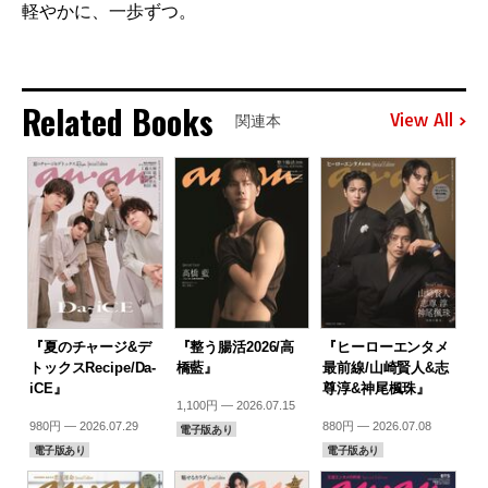
軽やかに、一歩ずつ。
Related Books
View All
関連本
『夏のチャージ&デ
『整う腸活2026/高
『ヒーローエンタメ
トックスRecipe/Da-
橋藍』
最前線/山崎賢人&志
iCE』
尊淳&神尾楓珠』
1,100円 — 2026.07.15
980円 — 2026.07.29
880円 — 2026.07.08
電子版あり
電子版あり
電子版あり