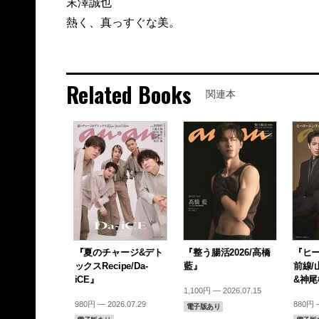
末澤誠也
熱く、真っすぐな美。
Related Books
関連本
『夏のチャージ&デト
『整う腸活2026/高橋
『ヒ
ックスRecipe/Da-
藍』
前線/
iCE』
&神
1,100円 — 2026.07.15
980円 — 2026.07.29
880円 —
電子版あり