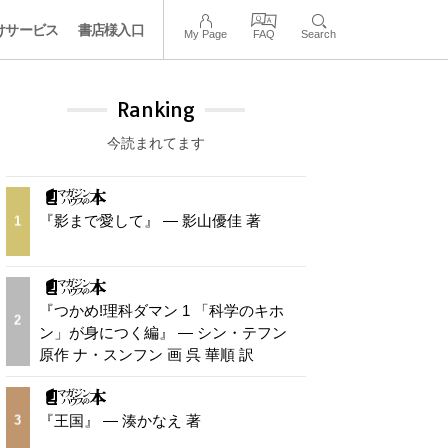
けサービス
書店様入口
My Page
FAQ
Search
Ranking
今読まれてます
『影まで愛して』 — 影山優佳 著
1
『つかめ!理科ダマン 1 「科学のキホ
2
ン」が身につく編』 — シン・テフン
原作 ナ・スンフン 画 呉 華順 訳
『王国』 — 湊かなえ 著
3