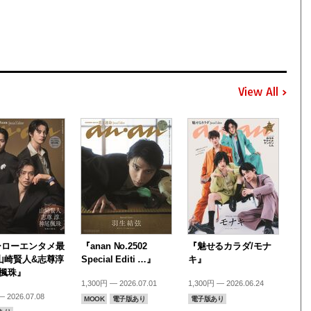
View All
ーローエンタメ最
『anan No.2502
『魅せるカラダ/モナ
山崎賢人&志尊淳
Special Editi …』
キ』
尾楓珠』
1,300円 — 2026.07.01
1,300円 — 2026.06.24
 2026.07.08
MOOK
電子版あり
電子版あり