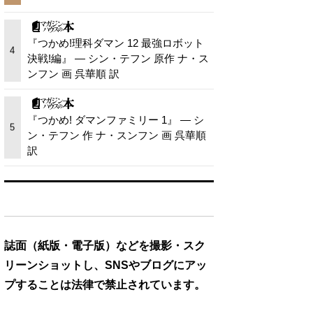
『つかめ!理科ダマン 12 最強ロボット
4
決戦!編』 — シン・テフン 原作 ナ・ス
ンフン 画 呉華順 訳
『つかめ! ダマンファミリー 1』 — シ
5
ン・テフン 作 ナ・スンフン 画 呉華順
訳
誌面（紙版・電子版）などを撮影・スク
リーンショットし、SNSやブログにアッ
プすることは法律で禁止されています。