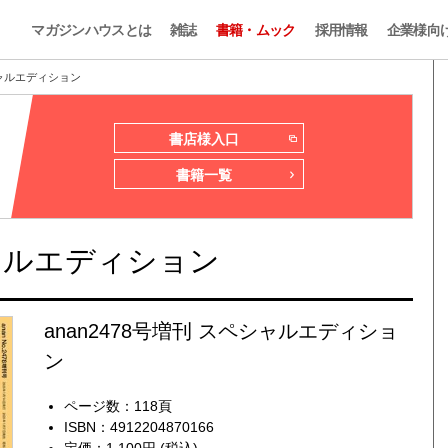
マガジンハウスとは
雑誌
書籍・ムック
採用情報
企業様向
ペシャルエディション
書店様入口
書籍一覧
シャルエディション
anan2478号増刊 スペシャルエディショ
ン
ページ数：118頁
ISBN：4912204870166
定価：1,100円 (税込)