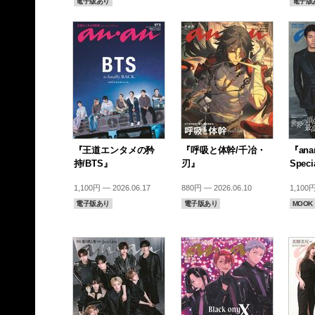
電子版あり
電子版
『王道エンタメの矜
『呼吸と体幹/千冶・
『anan
持/BTS』
刃』
Speci
1,100円 — 2026.06.17
880円 — 2026.06.10
1,100円
電子版あり
電子版あり
MOOK