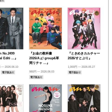
あり
 No.2499
『お金の教科書
『ときめきカルチャー
al Editi …』
2026/Aぇ! group&草
2026/すとぷり』
間リチャ …』
 — 2026.06.10
1,000円 — 2026.05.27
980円 — 2026.06.03
電子版あり
電子版あり
電子版あり