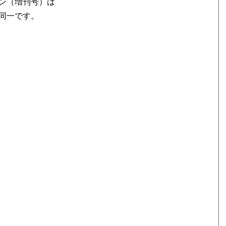
ション（増刊号）は
同一です。