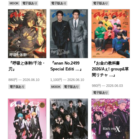
MOOK
電子版あり
電子版あり
電子版あり
『呼吸と体幹/千冶・
『anan No.2499
『お金の教科書
刃』
Special Editi …』
2026/Aぇ! group&草
間リチャ …』
880円 — 2026.06.10
1,100円 — 2026.06.10
980円 — 2026.06.03
電子版あり
MOOK
電子版あり
電子版あり