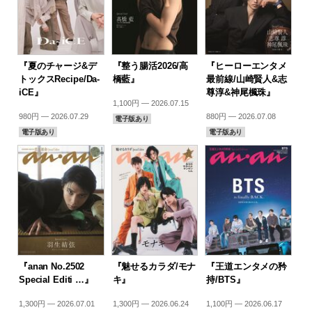
『夏のチャージ&デ
『整う腸活2026/高
『ヒーローエンタメ
トックスRecipe/Da-
橋藍』
最前線/山崎賢人&志
iCE』
尊淳&神尾楓珠』
1,100円 — 2026.07.15
980円 — 2026.07.29
880円 — 2026.07.08
電子版あり
電子版あり
電子版あり
『anan No.2502
『魅せるカラダ/モナ
『王道エンタメの矜
Special Editi …』
キ』
持/BTS』
1,300円 — 2026.07.01
1,300円 — 2026.06.24
1,100円 — 2026.06.17