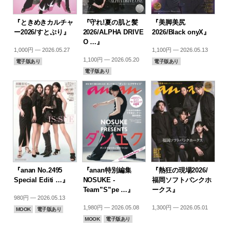
『ときめきカルチャ
『守れ!夏の肌と髪
『美脚美尻
ー2026/すとぷり』
2026/ALPHA DRIVE
2026/Black onyX』
O …』
1,000円 — 2026.05.27
1,100円 — 2026.05.13
1,100円 — 2026.05.20
電子版あり
電子版あり
電子版あり
『anan No.2495
『anan特別編集
『熱狂の現場2026/
Special Editi …』
NOSUKE -
福岡ソフトバンクホ
Team”S”pe …』
ークス』
980円 — 2026.05.13
1,980円 — 2026.05.08
1,300円 — 2026.05.01
MOOK
電子版あり
MOOK
電子版あり