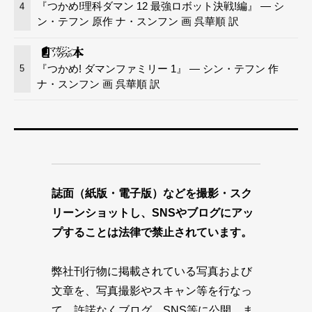
『つかめ!理科ダマン 12 最強ロボット決戦!編』 — シ
4
ン・テフン 原作 ナ・スンフン 画 呉華順 訳
『つかめ! ダマンファミリー 1』 — シン・テフン 作
5
ナ・スンフン 画 呉華順 訳
誌面（紙版・電子版）などを撮影・スク
リーンショットし、SNSやブログにアッ
プすることは法律で禁止されています。
弊社刊行物に掲載されている写真および
文章を、写真撮影やスキャン等を行なっ
て、許諾なくブログ、SNS等に公開、ま