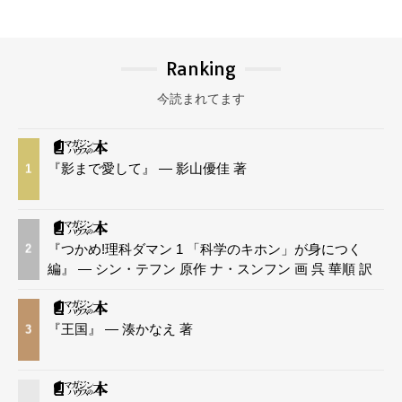
Ranking
今読まれてます
『影まで愛して』 — 影山優佳 著
1
『つかめ!理科ダマン 1 「科学のキホン」が身につく
2
編』 — シン・テフン 原作 ナ・スンフン 画 呉 華順 訳
『王国』 — 湊かなえ 著
3