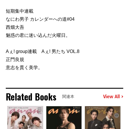
短期集中連載
なにわ男子 カレンダーへの道#04
西畑大吾
魅惑の君に迷い込んだ火曜日。
Aぇ! group連載 Aぇ! 男たち VOL.8
正門良規
意志を貫く美学。
Related Books
View All
関連本