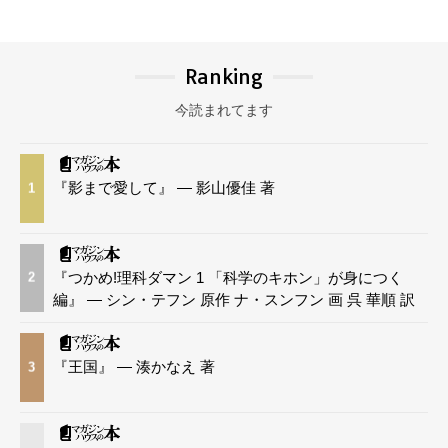
Ranking
今読まれてます
『影まで愛して』 — 影山優佳 著
1
『つかめ!理科ダマン 1 「科学のキホン」が身につく
2
編』 — シン・テフン 原作 ナ・スンフン 画 呉 華順 訳
『王国』 — 湊かなえ 著
3