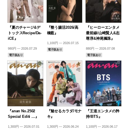
『夏のチャージ&デ
『整う腸活2026/高
『ヒーローエンタメ
トックスRecipe/Da-
橋藍』
最前線/山崎賢人&志
iCE』
尊淳&神尾楓珠』
1,100円 — 2026.07.15
980円 — 2026.07.29
880円 — 2026.07.08
電子版あり
電子版あり
電子版あり
『anan No.2502
『魅せるカラダ/モナ
『王道エンタメの矜
Special Editi …』
キ』
持/BTS』
1,300円 — 2026.07.01
1,300円 — 2026.06.24
1,100円 — 2026.06.17