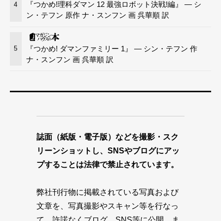
『つかめ!理科ダマン 12 最強ロボット決戦!編』 — シ
4
ン・テフン 原作 ナ・スンフン 画 呉華順 訳
『つかめ! ダマンファミリー 1』 — シン・テフン 作
5
ナ・スンフン 画 呉華順 訳
誌面（紙版・電子版）などを撮影・スク
リーンショットし、SNSやブログにアッ
プすることは法律で禁止されています。
弊社刊行物に掲載されている写真および
文章を、写真撮影やスキャン等を行なっ
て、許諾なくブログ、SNS等に公開、ま