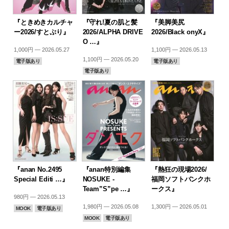
『ときめきカルチャ
『守れ!夏の肌と髪
『美脚美尻
ー2026/すとぷり』
2026/ALPHA DRIVE
2026/Black onyX』
O …』
1,000円 — 2026.05.27
1,100円 — 2026.05.13
1,100円 — 2026.05.20
電子版あり
電子版あり
電子版あり
『anan No.2495
『anan特別編集
『熱狂の現場2026/
Special Editi …』
NOSUKE -
福岡ソフトバンクホ
Team”S”pe …』
ークス』
980円 — 2026.05.13
1,980円 — 2026.05.08
1,300円 — 2026.05.01
MOOK
電子版あり
MOOK
電子版あり