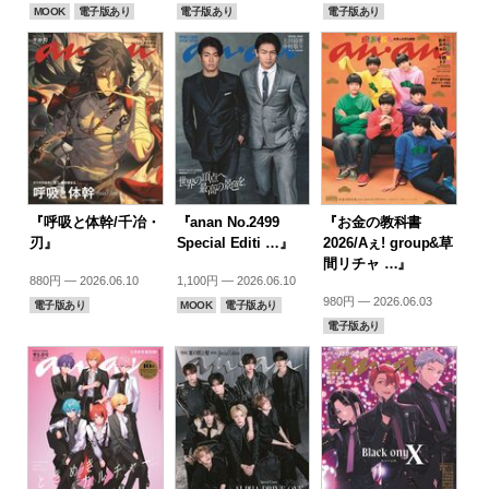
MOOK
電子版あり
電子版あり
電子版あり
『呼吸と体幹/千冶・
『anan No.2499
『お金の教科書
刃』
Special Editi …』
2026/Aぇ! group&草
間リチャ …』
880円 — 2026.06.10
1,100円 — 2026.06.10
980円 — 2026.06.03
電子版あり
MOOK
電子版あり
電子版あり