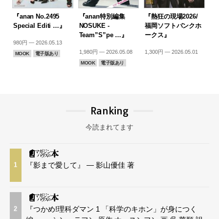
『anan No.2495
『anan特別編集
『熱狂の現場2026/
Special Editi …』
NOSUKE -
福岡ソフトバンクホ
Team”S”pe …』
ークス』
980円 — 2026.05.13
1,980円 — 2026.05.08
1,300円 — 2026.05.01
MOOK
電子版あり
MOOK
電子版あり
Ranking
今読まれてます
『影まで愛して』 — 影山優佳 著
1
『つかめ!理科ダマン 1 「科学のキホン」が身につく
2