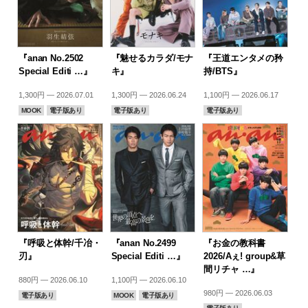
『anan No.2502
『魅せるカラダ/モナ
『王道エンタメの矜
Special Editi …』
キ』
持/BTS』
1,300円 — 2026.07.01
1,300円 — 2026.06.24
1,100円 — 2026.06.17
MOOK
電子版あり
電子版あり
電子版あり
『呼吸と体幹/千冶・
『anan No.2499
『お金の教科書
刃』
Special Editi …』
2026/Aぇ! group&草
間リチャ …』
880円 — 2026.06.10
1,100円 — 2026.06.10
980円 — 2026.06.03
電子版あり
MOOK
電子版あり