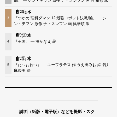
編』 — シン・テフン 原作 ナ・スンフン 画 呉 華順 訳
『つかめ!理科ダマン 12 最強ロボット決戦!編』 — シ
3
ン・テフン 原作 ナ・スンフン 画 呉華順 訳
『王国』 — 湊かなえ 著
4
『たつおねつ』 — ユーフラテス 作 うえ田みお 絵 若井
5
麻奈美 絵
誌面（紙版・電子版）などを撮影・スク