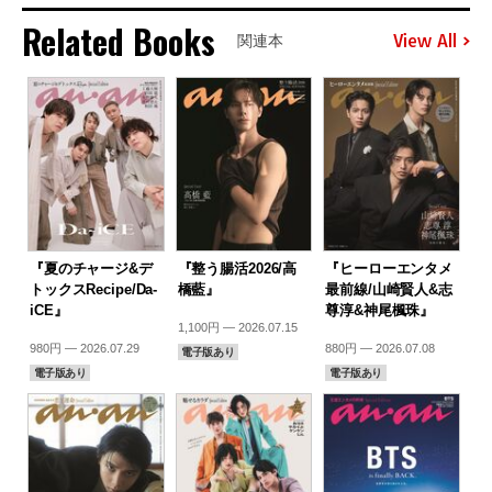
Related Books
View All
関連本
『夏のチャージ&デ
『整う腸活2026/高
『ヒーローエンタメ
トックスRecipe/Da-
橋藍』
最前線/山崎賢人&志
iCE』
尊淳&神尾楓珠』
1,100円 — 2026.07.15
980円 — 2026.07.29
880円 — 2026.07.08
電子版あり
電子版あり
電子版あり