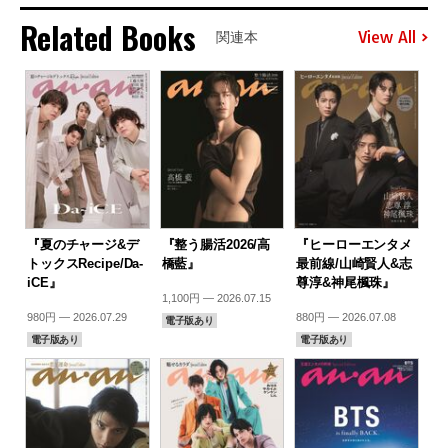
Related Books
View All
関連本
『夏のチャージ&デ
『整う腸活2026/高
『ヒーローエンタメ
トックスRecipe/Da-
橋藍』
最前線/山崎賢人&志
iCE』
尊淳&神尾楓珠』
1,100円 — 2026.07.15
980円 — 2026.07.29
880円 — 2026.07.08
電子版あり
電子版あり
電子版あり