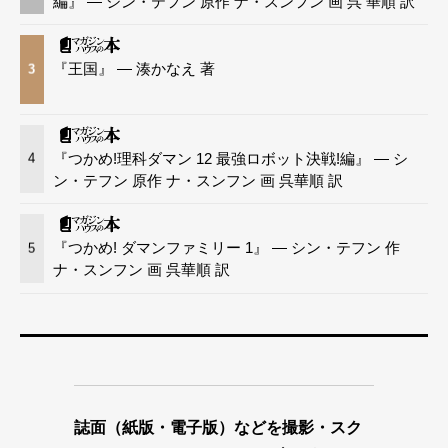
編』 — シン・テフン 原作 ナ・スンフン 画 呉 華順 訳
『王国』 — 湊かなえ 著
3
『つかめ!理科ダマン 12 最強ロボット決戦!編』 — シ
4
ン・テフン 原作 ナ・スンフン 画 呉華順 訳
『つかめ! ダマンファミリー 1』 — シン・テフン 作
5
ナ・スンフン 画 呉華順 訳
誌面（紙版・電子版）などを撮影・スク