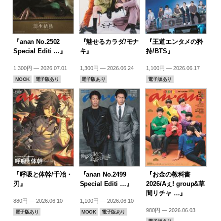
『anan No.2502
『魅せるカラダ/モナ
『王道エンタメの矜
Special Editi …』
キ』
持/BTS』
1,300円 — 2026.07.01
1,300円 — 2026.06.24
1,100円 — 2026.06.17
MOOK
電子版あり
電子版あり
電子版あり
『呼吸と体幹/千冶・
『anan No.2499
『お金の教科書
刃』
Special Editi …』
2026/Aぇ! group&草
間リチャ …』
880円 — 2026.06.10
1,100円 — 2026.06.10
980円 — 2026.06.03
電子版あり
MOOK
電子版あり