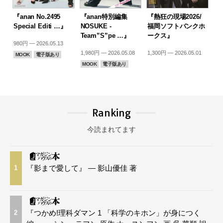
『anan No.2495
『anan特別編集
『熱狂の現場2026/
Special Editi …』
NOSUKE -
福岡ソフトバンクホ
Team”S”pe …』
ークス』
980円 — 2026.05.13
1,980円 — 2026.05.08
1,300円 — 2026.05.01
MOOK
電子版あり
MOOK
電子版あり
Ranking
今読まれてます
『影まで愛して』 — 影山優佳 著
1
『つかめ!理科ダマン 1 「科学のキホン」が身につく
2