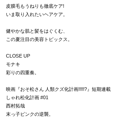
皮膜毛もうねりも徹底ケア!
いま取り入れたいヘアケア。
健やかな肌と髪をはぐくむ、
この夏注目の美容トピックス。
CLOSE UP
モナキ
彩りの四重奏。
映画『おそ松さん 人類クズ化計画!!!!!?』短期連載
しゃれ松化計画 #01
西村拓哉
末っ子ピンクの逆襲。