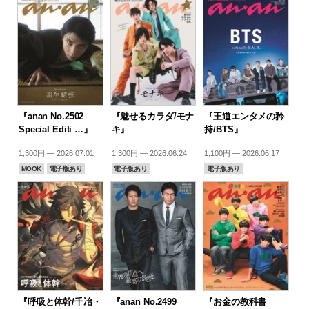
『anan No.2502
『魅せるカラダ/モナ
『王道エンタメの矜
Special Editi …』
キ』
持/BTS』
1,300円 — 2026.07.01
1,300円 — 2026.06.24
1,100円 — 2026.06.17
MOOK
電子版あり
電子版あり
電子版あり
『呼吸と体幹/千冶・
『anan No.2499
『お金の教科書