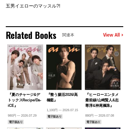
五男イエローのマッスル?!
Related Books
View All
関連本
『夏のチャージ&デ
『整う腸活2026/高
『ヒーローエンタメ
トックスRecipe/Da-
橋藍』
最前線/山崎賢人&志
iCE』
尊淳&神尾楓珠』
1,100円 — 2026.07.15
980円 — 2026.07.29
880円 — 2026.07.08
電子版あり
電子版あり
電子版あり