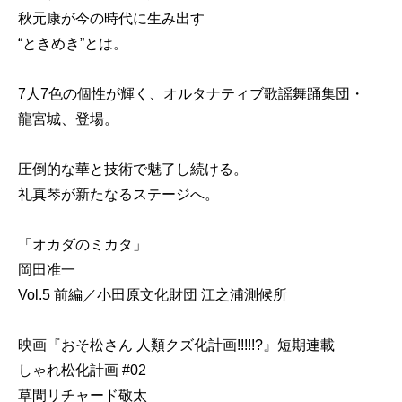
秋元康が今の時代に生み出す
“ときめき”とは。
7人7色の個性が輝く、オルタナティブ歌謡舞踊集団・
龍宮城、登場。
圧倒的な華と技術で魅了し続ける。
礼真琴が新たなるステージへ。
「オカダのミカタ」
岡田准一
Vol.5 前編／小田原文化財団 江之浦測候所
映画『おそ松さん 人類クズ化計画!!!!!?』短期連載
しゃれ松化計画 #02
草間リチャード敬太