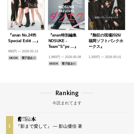
『anan No.2495
『anan特別編集
『熱狂の現場2026/
Special Editi …』
NOSUKE -
福岡ソフトバンクホ
Team”S”pe …』
ークス』
980円 — 2026.05.13
1,980円 — 2026.05.08
1,300円 — 2026.05.01
MOOK
電子版あり
MOOK
電子版あり
Ranking
今読まれてます
『影まで愛して』 — 影山優佳 著
1