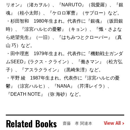
リオン』（渚カヲル）、『NARUTO』（我愛羅）、『銀
魂』（桂小太郎）、『ケロロ軍曹』（サブロー）など。
・杉田智和 1980年生まれ。代表作に『銀魂』（坂田銀
時）、『涼宮ハルヒの憂鬱』（キョン）、『懺・さよな
ら絶望先生』（一旧）、『はちみつとクローバー』（真
山 巧）など。
・田中理恵 1979年生まれ。代表作に『機動戦士ガンダ
ムSEED』(ラクス・クライン）、『働きマン』（松方弘
子）、『アスラクライン』（黒崎朱浬）など。
・平野 綾 1987年生まれ。代表作に『涼宮ハルヒの憂
鬱』（涼宮ハルヒ）、『NANA』（芹澤レイラ）、
『DEATH NOTE』（弥 海砂）など。
Related Books
View All
齋藤 孝 関連本