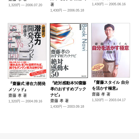
著
1,430円 — 2005.06.16
1,320円 — 2006.07.20
1,430円 — 2006.05.18
『齋藤スタイル 自分
『絶対感動本50齋藤
『齋藤式 潜在力開発
を活かす極意』
孝のおすすめブック
メソッド』
齋藤 孝 著
ナビ』
齋藤 孝 著
1,320円 — 2003.04.17
齋藤 孝 著
1,320円 — 2004.09.16
1,430円 — 2003.09.18