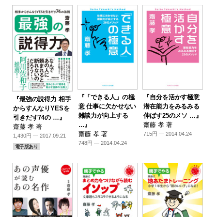
『「できる人」の極
『自分を活かす極意
『最強の説得力 相手
意 仕事に欠かせない
潜在能力をみるみる
からすんなりYESを
雑談力が向上する
伸ばす25のメソ …』
引きだす74の …』
…』
齋藤 孝 著
齋藤 孝 著
齋藤 孝 著
715円 — 2014.04.24
1,430円 — 2017.09.21
748円 — 2014.04.24
電子版あり