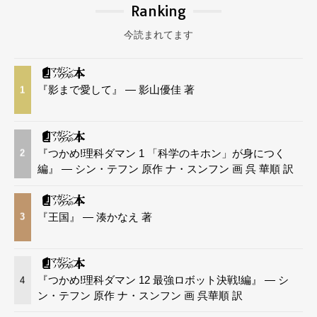
Ranking
今読まれてます
『影まで愛して』 — 影山優佳 著
1
『つかめ!理科ダマン 1 「科学のキホン」が身につく
2
編』 — シン・テフン 原作 ナ・スンフン 画 呉 華順 訳
『王国』 — 湊かなえ 著
3
『つかめ!理科ダマン 12 最強ロボット決戦!編』 — シ
4
ン・テフン 原作 ナ・スンフン 画 呉華順 訳