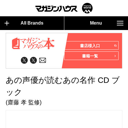
All Brands
Menu
書店様入口
書籍一覧
あの声優が読むあの名作 CD ブ
ック
(齋藤 孝 監修)