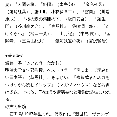
妻』『人間失格』『斜陽』（太宰 治）、『金色夜叉』
（尾崎紅葉）、蟹工船（小林多喜二）、『雪国』（川端
康成）、『桜の森の満開の下』（坂口安吾）、『羅生
門』（芥川龍之介）、『春琴抄』（谷崎潤一郎）、『た
けくらべ』（樋口一葉）、『山月記』（中島 敦）、『金
閣寺』（三島由紀夫）、『銀河鉄道の夜』（宮沢賢治）
●著者紹介
齋藤 孝（さいとう たかし）
明治大学文学部教授。ベストセラー『声に出して読みた
い日本語』（草思社）、をはじめ、『齋藤式まとめ力を
つけながら読むイソップ』（マガジンハウス）など著書
は多数。その他、TV出演や講演会など活動は多岐にわた
る。
◎声の出演
・石田 彰 1967年生まれ。代表作に『新世紀エヴァンゲ