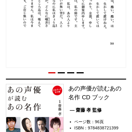
あの声優が読むあの
名作 CD ブック
— 齋藤 孝 監修
ページ数：96頁
ISBN：9784838721399