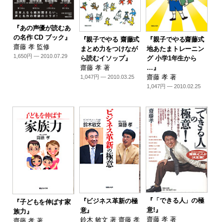
『あの声優が読むあ
の名作 CD ブック』
『親子でやる 齋藤式
『親子でやる齋藤式
齋藤 孝 監修
まとめ力をつけなが
地あたまトレーニン
1,650円 — 2010.07.29
ら読むイソップ』
グ 小学1年生から
齋藤 孝 著
…』
齋藤 孝 著
1,047円 — 2010.03.25
1,047円 — 2010.02.25
『「できる人」の極
『ビジネス革新の極
『子どもを伸ばす家
意!』
意』
族力』
齋藤 孝 著
鈴木 敏文 著 齋藤 孝
齋藤 孝 著