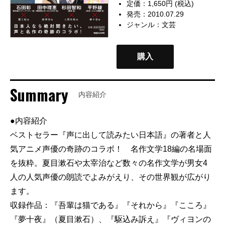
定価：1,650円 (税込)
発売：2010.07.29
ジャンル：
文芸
購入
Summary
内容紹介
●内容紹介
ベストセラー『声に出して読みたい日本語』の著者と人
気アニメ声優の奇跡のコラボ！ 名作文学18編の名場面
を抜粋。夏目漱石や太宰治など数々の名作文学が男女4
人の人気声優の朗読でよみがえり、その世界観が広がり
ます。
収録作品：『吾輩は猫である』『それから』『こころ』
『夢十夜』（夏目漱石）、『駆込み訴え』『ヴィヨンの