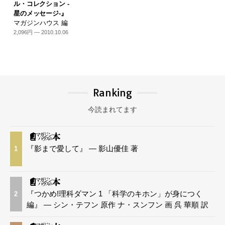
ル・コレクション -
星のメッセージ-』
マガジンハウス 編
2,096円 — 2010.10.06
Ranking
今読まれてます
『影まで愛して』 — 影山優佳 著
1
『つかめ!理科ダマン 1 「科学のキホン」が身につく
2
編』 — シン・テフン 原作 ナ・スンフン 画 呉 華順 訳