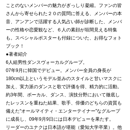
ことのないメンバーの魅力がぎっしり凝縮。ファンの皆
さんから寄せられた２０の質問に答える、メンバーの本
音、アンアンで活躍する人気占い師が診断した、メンバ
ーの性格や恋愛観など、６人の素顔が垣間見える特集
も。スペシャルポスターも付録についた、お得なフォト
ブック！
●著者紹介
6人組男性ダンスヴォーカルグループ。
07年9月に韓国でデビュー。メンバー全員の身長が
180cm以上というモデル並みのスタイルと甘いマスクに
加え、実力派のダンスと歌で評価を得、精力的に活動。
約3年間、ボーカル、ダンス、演技分野において徹底し
たレッスンを重ねた結果、歌手、俳優のどちらの資質も
備えた“オールマイティ・エンターテイナー”なグループ
に成長し、09年9月9日には日本デビューを果たす。
リーダーのユナクは日本語が堪能（愛知大学卒業）。他