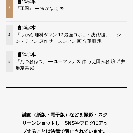
『王国』 — 湊かなえ 著
3
『つかめ!理科ダマン 12 最強ロボット決戦!編』 — シ
4
ン・テフン 原作 ナ・スンフン 画 呉華順 訳
『たつおねつ』 — ユーフラテス 作 うえ田みお 絵 若井
5
麻奈美 絵
誌面（紙版・電子版）などを撮影・スク
リーンショットし、SNSやブログにアッ
プすることは法律で禁止されています。