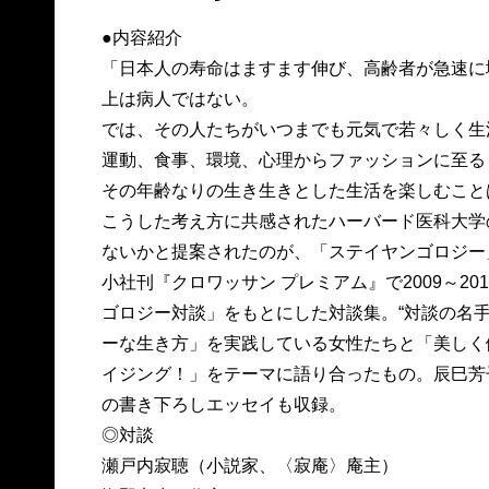
●内容紹介
「日本人の寿命はますます伸び、高齢者が急速に
上は病人ではない。
では、その人たちがいつまでも元気で若々しく生
運動、食事、環境、心理からファッションに至る
その年齢なりの生き生きとした生活を楽しむこと
こうした考え方に共感されたハーバード医科大学
ないかと提案されたのが、「ステイヤンゴロジー
小社刊『クロワッサン プレミアム』で2009～2
ゴロジー対談」をもとにした対談集。“対談の名
ーな生き方」を実践している女性たちと「美しく
イジング！」をテーマに語り合ったもの。辰巳芳
の書き下ろしエッセイも収録。
◎対談
瀬戸内寂聴（小説家、〈寂庵〉庵主）