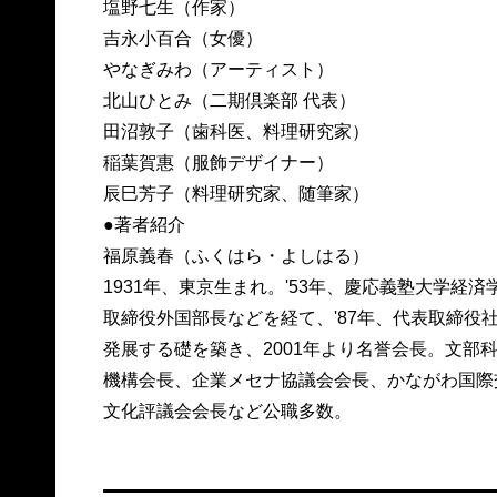
塩野七生（作家）
吉永小百合（女優）
やなぎみわ（アーティスト）
北山ひとみ（二期倶楽部 代表）
田沼敦子（歯科医、料理研究家）
稲葉賀惠（服飾デザイナー）
辰巳芳子（料理研究家、随筆家）
●著者紹介
福原義春（ふくはら・よしはる）
1931年、東京生まれ。'53年、慶応義塾大学
取締役外国部長などを経て、'87年、代表取締役
発展する礎を築き、2001年より名誉会長。文部
機構会長、企業メセナ協議会会長、かながわ国際
文化評議会会長など公職多数。