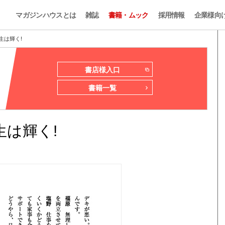
マガジンハウスとは
雑誌
書籍・ムック
採用情報
企業様向
生は輝く!
書店様入口
書籍一覧
は輝く!