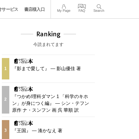
けサービス
書店様入口
My Page
FAQ
Search
Ranking
今読まれてます
『影まで愛して』 — 影山優佳 著
1
『つかめ!理科ダマン 1 「科学のキホ
2
ン」が身につく編』 — シン・テフン
原作 ナ・スンフン 画 呉 華順 訳
『王国』 — 湊かなえ 著
3