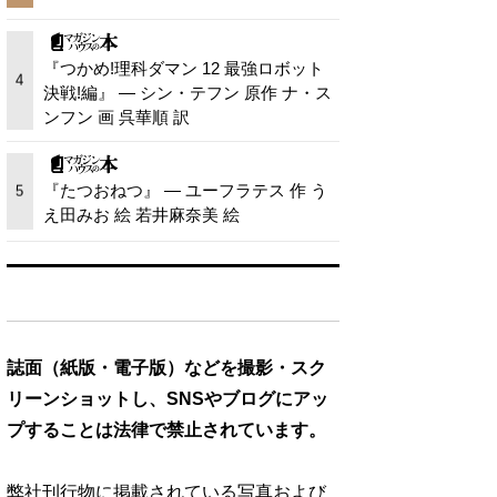
『つかめ!理科ダマン 12 最強ロボット
4
決戦!編』 — シン・テフン 原作 ナ・ス
ンフン 画 呉華順 訳
『たつおねつ』 — ユーフラテス 作 う
5
え田みお 絵 若井麻奈美 絵
誌面（紙版・電子版）などを撮影・スク
リーンショットし、SNSやブログにアッ
プすることは法律で禁止されています。
弊社刊行物に掲載されている写真および