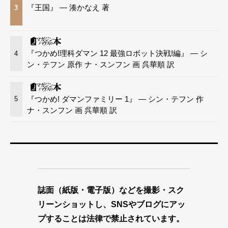
『王国』 — 湊かなえ 著
3
『つかめ!理科ダマン 12 最強ロボット決戦!編』 — シ
4
ン・テフン 原作 ナ・スンフン 画 呉華順 訳
『つかめ! ダマンファミリー 1』 — シン・テフン 作
5
ナ・スンフン 画 呉華順 訳
誌面（紙版・電子版）などを撮影・スク
リーンショットし、SNSやブログにアッ
プすることは法律で禁止されています。