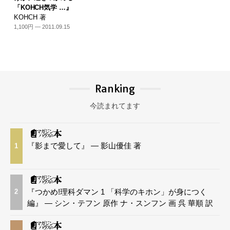
「KOHCH気学 …』
KOHCH 著
1,100円 — 2011.09.15
Ranking
今読まれてます
『影まで愛して』 — 影山優佳 著
1
『つかめ!理科ダマン 1 「科学のキホン」が身につく
2
編』 — シン・テフン 原作 ナ・スンフン 画 呉 華順 訳