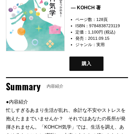
— KOHCH 著
ページ数：128頁
ISBN：9784838723119
定価：1,100円 (税込)
発売：2011.09.15
ジャンル：
実用
購入
Summary
内容紹介
●内容紹介
忙しすぎるあまり生活が乱れ、余計な不安やストレスを
抱えたままでいませんか？ それではあなたの長所が発
揮されません。「KOHCH気学」では、生活を調え、あ