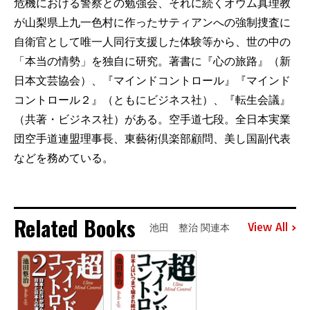
危機における警察との勉強会、それに続くオウム真理教
が山梨県上九一色村に作ったサティアンへの強制捜査に
自衛官として唯一人同行支援した体験等から、世の中の
「本当の情勢」を独自に研究。著書に『心の旅路』（新
日本文芸協会）、『マインドコントロール』『マインド
コントロール２』（ともにビジネス社）、『転生会議』
（共著・ビジネス社）がある。空手道七段。全日本実業
団空手道連盟理事長、東藝術倶楽部顧問、美し国副代表
などを務めている。
Related Books
View All
池田 整治 関連本