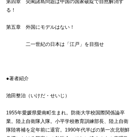
第四章 尖閣諸島問題は中国の国家破綻で自然解消す
る！
第五章 外国にモデルはない！
二一世紀の日本は「江戸」を目指せ
●著者紹介
池田整治（いけだ・せいじ）
1955年愛媛県愛南町生まれ。防衛大学校国際関係論卒
業。陸上自衛隊入隊。小平学校教育訓練部長、陸上自衛
隊陸将補を定年前に退官。1990年代半ばの第一次北朝鮮