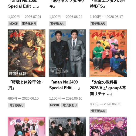
『anan No.2502
『魅せるカラダ/モナ
『王道エンタメの矜
Special Editi …』
キ』
持/BTS』
1,300円 — 2026.07.01
1,300円 — 2026.06.24
1,100円 — 2026.06.17
MOOK
電子版あり
電子版あり
電子版あり
『呼吸と体幹/千冶・
『anan No.2499
『お金の教科書
刃』
Special Editi …』
2026/Aぇ! group&草
間リチャ …』
880円 — 2026.06.10
1,100円 — 2026.06.10
980円 — 2026.06.03
電子版あり
MOOK
電子版あり
電子版あり