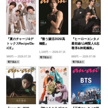
『夏のチャージ&デ
『整う腸活2026/高
『ヒーローエンタメ
トックスRecipe/Da-
橋藍』
最前線/山崎賢人&志
iCE』
尊淳&神尾楓珠』
1,100円 — 2026.07.15
980円 — 2026.07.29
880円 — 2026.07.08
電子版あり
電子版あり
電子版あり