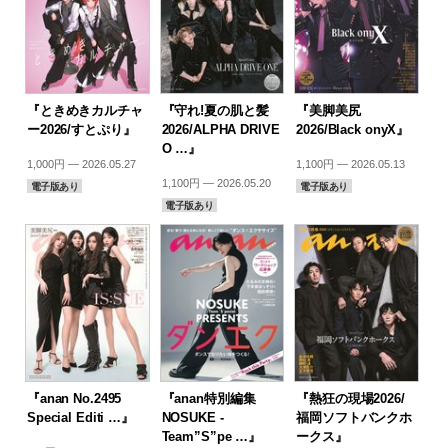
『ときめきカルチャ
『守れ!夏の肌と髪
『美脚美尻
ー2026/すとぷり』
2026/ALPHA DRIVE
2026/Black onyX』
O …』
1,000円 — 2026.05.27
1,100円 — 2026.05.13
1,100円 — 2026.05.20
電子版あり
電子版あり
電子版あり
『anan No.2495
『anan特別編集
『熱狂の現場2026/
Special Editi …』
NOSUKE -
福岡ソフトバンクホ
Team”S”pe …』
ークス』