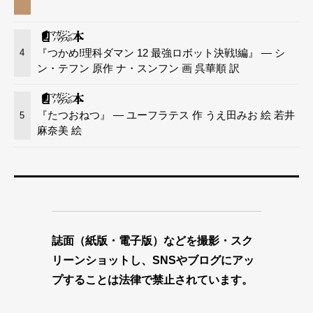
『つかめ!理科ダマン 12 最強ロボット決戦!編』 — シ
4
ン・テフン 原作 ナ・スンフン 画 呉華順 訳
『たつおねつ』 — ユーフラテス 作 うえ田みお 絵 若井
5
麻奈美 絵
誌面（紙版・電子版）などを撮影・スク
リーンショットし、SNSやブログにアッ
プすることは法律で禁止されています。