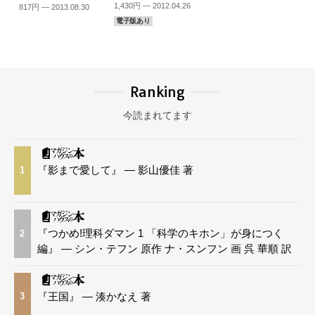
1,430円 — 2012.04.26
817円 — 2013.08.30
電子版あり
Ranking
今読まれてます
『影まで愛して』 — 影山優佳 著
1
『つかめ!理科ダマン 1 「科学のキホン」が身につく
2
編』 — シン・テフン 原作 ナ・スンフン 画 呉 華順 訳
『王国』 — 湊かなえ 著
3