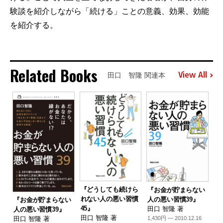
験談を紹介しながら「続ける」ことの意義、効果、効能
を紹介する。
Related Books
View All
田口 智隆 関連本
『どうしても続けら
『お金が貯まらない
れない人の悪い習慣
人の悪い習慣39』
『お金が貯まらない
45』
田口 智隆 著
人の悪い習慣39』
田口 智隆 著
1,430円 — 2010.12.16
田口 智隆 著