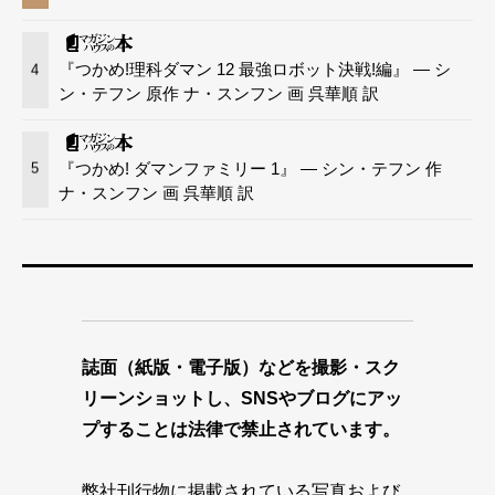
『つかめ!理科ダマン 12 最強ロボット決戦!編』 — シ
4
ン・テフン 原作 ナ・スンフン 画 呉華順 訳
『つかめ! ダマンファミリー 1』 — シン・テフン 作
5
ナ・スンフン 画 呉華順 訳
誌面（紙版・電子版）などを撮影・スク
リーンショットし、SNSやブログにアッ
プすることは法律で禁止されています。
弊社刊行物に掲載されている写真および