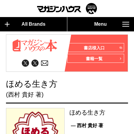
All Brands
Menu
書店様入口
書籍一覧
ほめる生き方
(西村 貴好 著)
ほめる生き方
— 西村 貴好 著