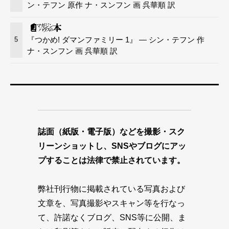
ン・テフン 原作 ナ・スンフン 画 呉華順 訳
『つかめ! ダマンファミリー 1』 — シン・テフン 作
5
ナ・スンフン 画 呉華順 訳
誌面（紙版・電子版）などを撮影・スク
リーンショットし、SNSやブログにアッ
プすることは法律で禁止されています。
弊社刊行物に掲載されている写真および
文章を、写真撮影やスキャン等を行なっ
て、許諾なくブログ、SNS等に公開、ま