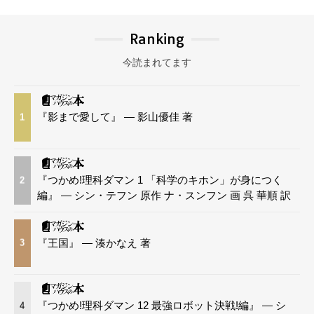
Ranking
今読まれてます
『影まで愛して』 — 影山優佳 著
1
『つかめ!理科ダマン 1 「科学のキホン」が身につく
2
編』 — シン・テフン 原作 ナ・スンフン 画 呉 華順 訳
『王国』 — 湊かなえ 著
3
『つかめ!理科ダマン 12 最強ロボット決戦!編』 — シ
4