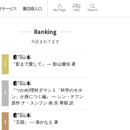
けサービス
書店様入口
My Page
FAQ
Search
Ranking
今読まれてます
『影まで愛して』 — 影山優佳 著
1
『つかめ!理科ダマン 1 「科学のキホ
2
ン」が身につく編』 — シン・テフン
原作 ナ・スンフン 画 呉 華順 訳
『王国』 — 湊かなえ 著
3