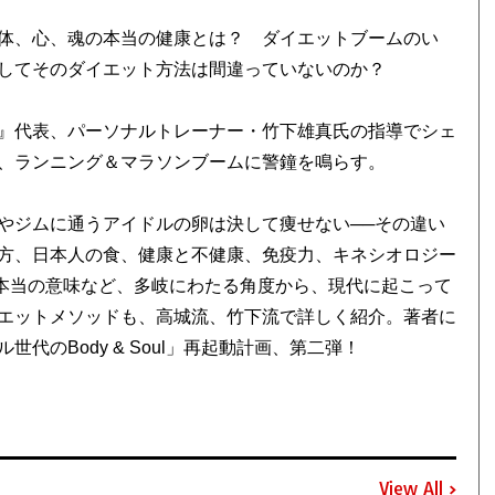
体、心、魂の本当の健康とは？ ダイエットブームのい
そしてそのダイエット方法は間違っていないのか？
』代表、パーソナルトレーナー・竹下雄真氏の指導でシェ
、ランニング＆マラソンブームに警鐘を鳴らす。
やジムに通うアイドルの卵は決して痩せない──その違い
方、日本人の食、健康と不健康、免疫力、キネシオロジー
本当の意味など、多岐にわたる角度から、現代に起こって
エットメソッドも、高城流、竹下流で詳しく紹介。著者に
のBody & Soul」再起動計画、第二弾！
View All