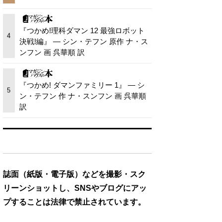
『つかめ!理科ダマン 12 最強ロボット
4
決戦!編』 — シン・テフン 原作 ナ・ス
ンフン 画 呉華順 訳
『つかめ! ダマンファミリー 1』 — シ
5
ン・テフン 作 ナ・スンフン 画 呉華順
訳
誌面（紙版・電子版）などを撮影・スク
リーンショットし、SNSやブログにアッ
プすることは法律で禁止されています。