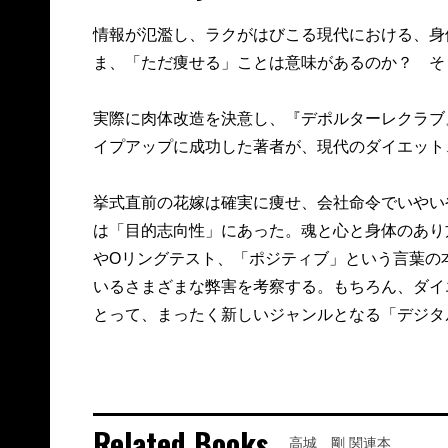
情報が氾濫し、ラクがはびこる現代における、身
ま、「ただ痩せる」ことは意味があるのか？ 
実際に肉体改造を決意し、『デポルターレクラブ
イプアップに成功した著者が、現代のダイエット
挙式直前の花嫁は確実に痩せ、会社命令でいやい
は「目的志向性」にあった。魂と心と身体のあり
やOリングテスト、「ポジティブ」という言葉の
いるさまざまな弊害を考察する。もちろん、ダイ
とって、まったく新しいジャンルとなる「デジタル世代
Related Books
高城 剛 関連本