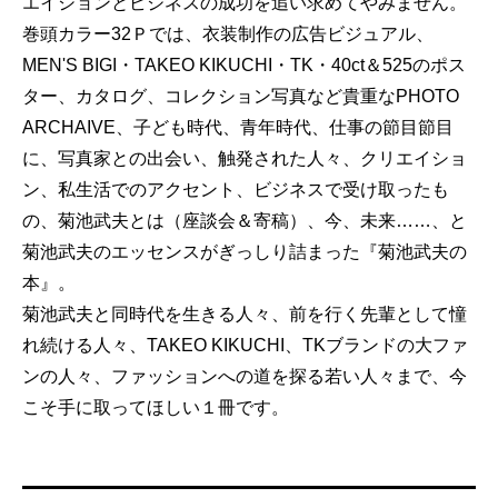
エイションとビジネスの成功を追い求めてやみません。
巻頭カラー32Ｐでは、衣装制作の広告ビジュアル、
MEN'S BIGI・TAKEO KIKUCHI・TK・40ct＆525のポス
ター、カタログ、コレクション写真など貴重なPHOTO
ARCHAIVE、子ども時代、青年時代、仕事の節目節目
に、写真家との出会い、触発された人々、クリエイショ
ン、私生活でのアクセント、ビジネスで受け取ったも
の、菊池武夫とは（座談会＆寄稿）、今、未来……、と
菊池武夫のエッセンスがぎっしり詰まった『菊池武夫の
本』。
菊池武夫と同時代を生きる人々、前を行く先輩として憧
れ続ける人々、TAKEO KIKUCHI、TKブランドの大ファ
ンの人々、ファッションへの道を探る若い人々まで、今
こそ手に取ってほしい１冊です。