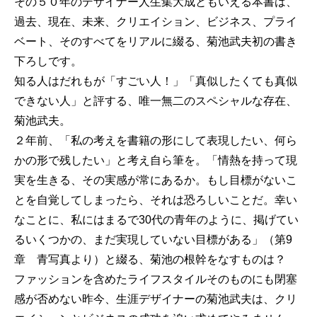
その５０年のデザイナー人生集大成ともいえる本書は、
過去、現在、未来、クリエイション、ビジネス、プライ
ベート、そのすべてをリアルに綴る、菊池武夫初の書き
下ろしです。
知る人はだれもが「すごい人！」「真似したくても真似
できない人」と評する、唯一無二のスペシャルな存在、
菊池武夫。
２年前、「私の考えを書籍の形にして表現したい、何ら
かの形で残したい」と考え自ら筆を。「情熱を持って現
実を生きる、その実感が常にあるか。もし目標がないこ
とを自覚してしまったら、それは恐ろしいことだ。幸い
なことに、私にはまるで30代の青年のように、掲げてい
るいくつかの、まだ実現していない目標がある」（第9
章 青写真より）と綴る、菊池の根幹をなすものは？
ファッションを含めたライフスタイルそのものにも閉塞
感が否めない昨今、生涯デザイナーの菊池武夫は、クリ