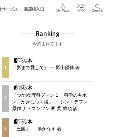
けサービス
書店様入口
My Page
FAQ
Search
Ranking
今読まれてます
『影まで愛して』 — 影山優佳 著
1
『つかめ!理科ダマン 1 「科学のキホ
2
ン」が身につく編』 — シン・テフン
原作 ナ・スンフン 画 呉 華順 訳
『王国』 — 湊かなえ 著
3