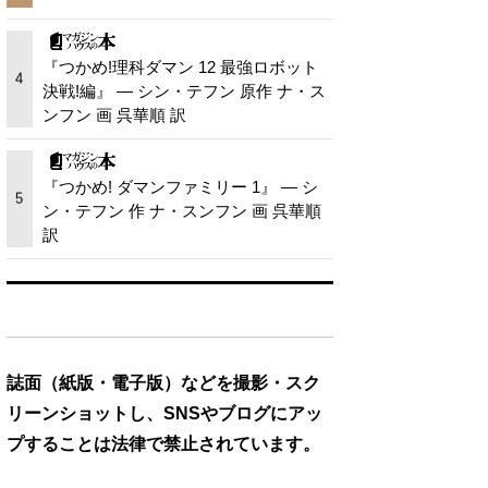
『つかめ!理科ダマン 12 最強ロボット
4
決戦!編』 — シン・テフン 原作 ナ・ス
ンフン 画 呉華順 訳
『つかめ! ダマンファミリー 1』 — シ
5
ン・テフン 作 ナ・スンフン 画 呉華順
訳
誌面（紙版・電子版）などを撮影・スク
リーンショットし、SNSやブログにアッ
プすることは法律で禁止されています。