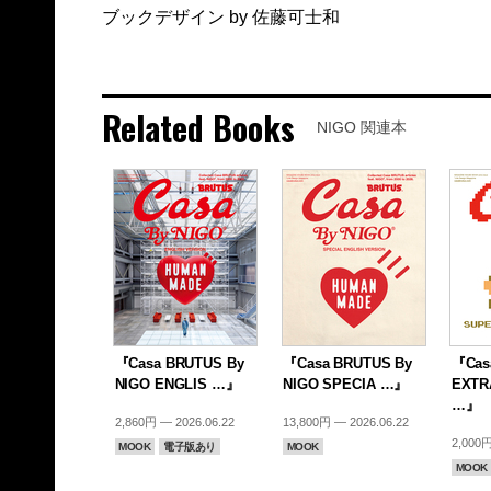
ブックデザイン by 佐藤可士和
Related Books
NIGO 関連本
『Casa BRUTUS By
『Casa BRUTUS By
『Cas
NIGO ENGLIS …』
NIGO SPECIA …』
EXTR
…』
2,860円 — 2026.06.22
13,800円 — 2026.06.22
2,000円
MOOK
電子版あり
MOOK
MOOK