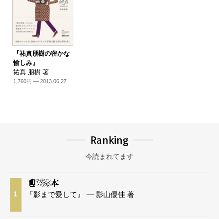
『祐真朋樹の密かな
愉しみ』
祐真 朋樹 著
1,760円 — 2013.06.27
Ranking
今読まれてます
『影まで愛して』 — 影山優佳 著
1