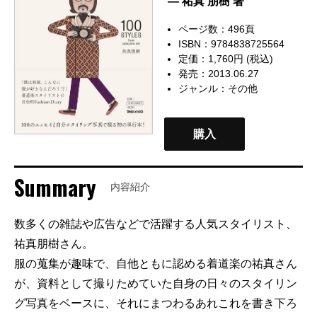
— 祐真 朋樹 著
ページ数：496頁
ISBN：9784838725564
定価：1,760円 (税込)
発売：2013.06.27
ジャンル：
その他
購入
Summary
内容紹介
数多くの雑誌や広告などで活躍する人気スタイリスト、
祐真朋樹さん。
服の蒐集が趣味で、自他ともに認める着道楽の祐真さん
が、資料として撮りためていた自身の日々のスタイリン
グ写真をベースに、それにまつわるあれこれを書き下ろ