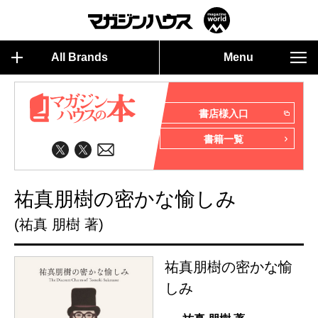
All Brands
Menu
書店様入口
書籍一覧
祐真朋樹の密かな愉しみ
(祐真 朋樹 著)
祐真朋樹の密かな愉
しみ