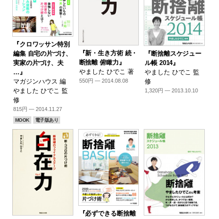
『クロワッサン特別
『新・生き方術 続・
『断捨離スケジュー
編集 自宅の片づけ、
断捨離 俯瞰力』
ル帳 2014』
実家の片づけ、夫
やました ひでこ 著
やました ひでこ 監
…』
修
550円 — 2014.08.08
マガジンハウス 編
やました ひでこ 監
1,320円 — 2013.10.10
修
815円 — 2014.11.27
MOOK
電子版あり
『必ずできる断捨離