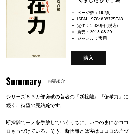
— やました ひでこ 著
ページ数：192頁
ISBN：9784838725748
定価：1,320円 (税込)
発売：2013.08.29
ジャンル：
実用
購入
Summary
内容紹介
シリーズ８３万部突破の著者の『断捨離』『俯瞰力』に
続く、待望の完結編です。
断捨離でモノを手放していくうちに、いつのまにかココ
ロも片づけている。そう、断捨離とは実はココロの片づ