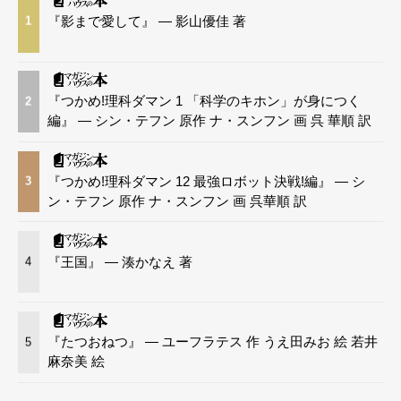
『影まで愛して』 — 影山優佳 著
1
『つかめ!理科ダマン 1 「科学のキホン」が身につく
2
編』 — シン・テフン 原作 ナ・スンフン 画 呉 華順 訳
『つかめ!理科ダマン 12 最強ロボット決戦!編』 — シ
3
ン・テフン 原作 ナ・スンフン 画 呉華順 訳
『王国』 — 湊かなえ 著
4
『たつおねつ』 — ユーフラテス 作 うえ田みお 絵 若井
5
麻奈美 絵