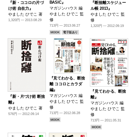
BASIC』
『新・ココロの片づ
『断捨離スケジュー
マガジンハウス 編
け術 自在力』
ル帳 2013』
やました ひでこ 監
やました ひでこ 著
やました ひでこ 監
修
修
1,320円 — 2013.08.29
713円 — 2013.06.27
1,320円 — 2012.09.19
MOOK
電子版あり
『見てわかる、断捨
離 ココロとカラダ
編』
『見てわかる、断捨
マガジンハウス 編
『新・片づけ術 断捨
離』
やました ひでこ 監
離』
マガジンハウス 編
修
やました ひでこ 著
やました ひでこ 監
713円 — 2012.06.28
576円 — 2012.09.14
修
MOOK
713円 — 2011.05.31
MOOK