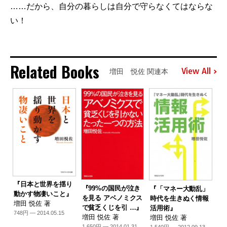
……だから、自分の暮らしは自分で守らなくてはならな
い！
Related Books
View All
増田 悦佐 関連本
『日本と世界を揺り
『99%の国民が泣き
『「マネー大動乱」
動かす物凄いこと』
を見る アベノミクス
時代を生きぬく情報
増田 悦佐 著
で貧乏くじを引 …』
活用術』
748円 — 2014.05.15
増田 悦佐 著
増田 悦佐 著
1,650円 — 2014.01.31
1,540円 — 2012.09.13