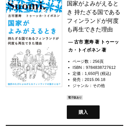
国家がよみがえると
き 持たざる国である
フィンランドが何度
も再生できた理由
— 古市 憲寿 著 トゥーッ
カ・トイボネン 著
ページ数：256頁
ISBN：9784838727612
定価：1,650円 (税込)
発売：2015.06.18
ジャンル：
その他
電子版あり
購入