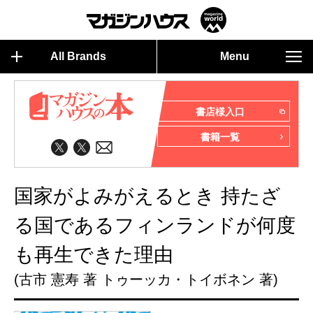
All Brands
Menu
書店様入口
書籍一覧
国家がよみがえるとき 持たざ
る国であるフィンランドが何度
も再生できた理由
(古市 憲寿 著 トゥーッカ・トイボネン 著)