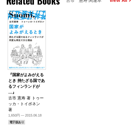
Related Books
View All
古市 憲寿 関連本
『国家がよみがえる
とき 持たざる国であ
るフィンランドが
…』
古市 憲寿 著 トゥー
ッカ・トイボネン
著
1,650円 — 2015.06.18
電子版あり