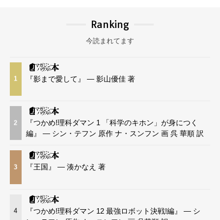
Ranking
今読まれてます
『影まで愛して』 — 影山優佳 著
1
『つかめ!理科ダマン 1 「科学のキホン」が身につく
2
編』 — シン・テフン 原作 ナ・スンフン 画 呉 華順 訳
『王国』 — 湊かなえ 著
3
『つかめ!理科ダマン 12 最強ロボット決戦!編』 — シ
4