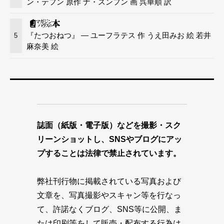
ン・テフン 原作 ナ・スンフン 画 呉華順 訳
『たつおねつ』 — ユーフラテス 作 うえ田みお 絵 若井
5
麻奈美 絵
誌面（紙版・電子版）などを撮影・スク
リーンショットし、SNSやブログにアッ
プすることは法律で禁止されています。
弊社刊行物に掲載されている写真および
文章を、写真撮影やスキャン等を行なっ
て、許諾なくブログ、SNS等に公開、ま
たは印刷等をして販売・配布する行為は