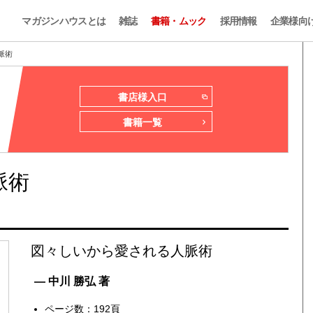
マガジンハウスとは
雑誌
書籍・ムック
採用情報
企業様向
脈術
書店様入口
書籍一覧
脈術
図々しいから愛される人脈術
— 中川 勝弘 著
ページ数：192頁