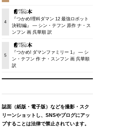
『つかめ!理科ダマン 12 最強ロボット
4
決戦!編』 — シン・テフン 原作 ナ・ス
ンフン 画 呉華順 訳
『つかめ! ダマンファミリー 1』 — シ
5
ン・テフン 作 ナ・スンフン 画 呉華順
訳
誌面（紙版・電子版）などを撮影・スク
リーンショットし、SNSやブログにアッ
プすることは法律で禁止されています。