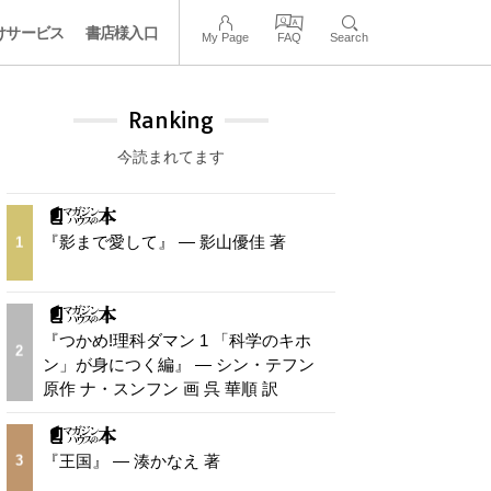
けサービス
書店様入口
My Page
FAQ
Search
Ranking
今読まれてます
『影まで愛して』 — 影山優佳 著
1
『つかめ!理科ダマン 1 「科学のキホ
2
ン」が身につく編』 — シン・テフン
原作 ナ・スンフン 画 呉 華順 訳
『王国』 — 湊かなえ 著
3