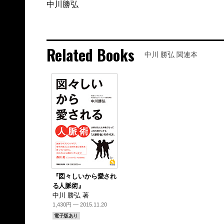
中川勝弘
Related Books
中川 勝弘 関連本
『図々しいから愛され
る人脈術』
中川 勝弘 著
1,430円 — 2015.11.20
電子版あり