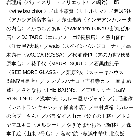
岩理緒〈パティスリー・ノリエット〉／嶋?浩一郎
〈wine bar chiori〉／山本憲資〈リトルリマ〉／渡辺?祐
〈アカシア新宿本店〉／赤江珠緒〈インデアンカレー 丸
の内店〉／かつもとあき〈AWkitchen TOKYO 新丸ビル
店〉／DJ TARO〈エルアミーゴ?長原店〉／勝山晋作
〈洋食屋?大越〉／wato〈スペインバル ジローナ〉／高
木康行〈VACCA ROSSA〉／松浦達也〈肉の万世?秋葉
原本店〉／花千代〈MAURESQUE〉／石黒由紀子
〈SEE MORE GLASS〉／栗原?友〈ステーキハウス
B&M?目黒店〉／ツレヅレハナコ〈吉祥寺カレー屋 まめ
蔵〉／さとなお〈THE BARNS〉／甘糟りり子〈caf?
RONDINO〉／浅本?充〈カレー屋サヴォイ〉／河毛俊作
〈レストラン キャンティ 飯倉本店〉／中村貞裕〈カレー
の店プーさん〉／パラダイス山元〈餃子の王将〉／トミ
ヤマユキコ〈メルシー〉／やきそばかおる〈梅林〉／森
本千絵〈山東 2号店〉／塩沢?航〈横浜中華街 北京飯