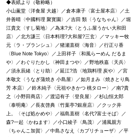
◆表紙より（敬称略）
小山薫堂〈洋食屋 大越〉／倉本康子〈富士屋本店〉／土
井善晴〈中國料理 聚寳園〉／吉田 類〈うなちゃん〉／堀
江貴文〈すし菊地〉／為末?大〈とうふ屋うかい大和田
店〉／北方謙三〈日本料理?大和屋?三玄〉／マッキー牧
元〈ラ・ブランシュ〉／猪瀬直樹〈海音〉／行正り香
〈Blue Note Tokyo〉／上田祥子〈和風らーめん だるま
や〉／わぐりたかし〈神田まつや〉／野地秩嘉〈天兵〉
／須永辰緒〈とり助〉／延江?浩〈地鶏料理 炭や〉／宮
本敬文〈うなぎ蒲焼き 小島屋〉／如月まみ〈焼きとり鳥
芳 本店〉／鈴木純子〈元祖やきかつ 桃タロー〉／南?貴
之〈小野田商店〉／渡辺有子〈登良屋〉／杉山恒太郎
〈泰明庵〉／長友啓典〈竹葉亭?銀座店〉／クック井
上。〈そば処かめや〉／福島直樹〈名代?富士そば〉／
森?一起〈かねます〉／小口綾子〈鳥茂〉／浦風親方
〈ちゃんこ加賀〉／中島さなえ〈カプリチョーザ〉／平