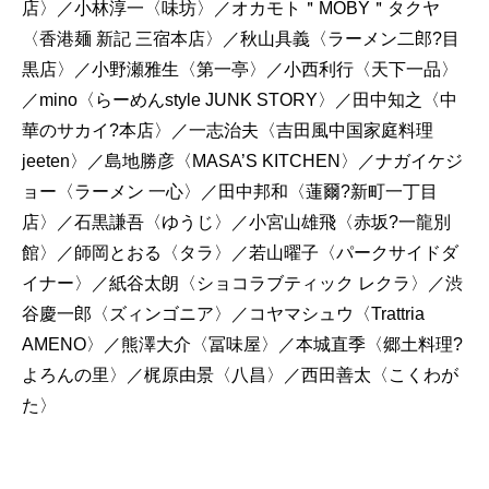
店〉／小林淳一〈味坊〉／オカモト＂MOBY＂タクヤ
〈香港麺 新記 三宿本店〉／秋山具義〈ラーメン二郎?目
黒店〉／小野瀬雅生〈第一亭〉／小西利行〈天下一品〉
／mino〈らーめんstyle JUNK STORY〉／田中知之〈中
華のサカイ?本店〉／一志治夫〈吉田風中国家庭料理
jeeten〉／島地勝彦〈MASA’S KITCHEN〉／ナガイケジ
ョー〈ラーメン 一心〉／田中邦和〈蓮爾?新町一丁目
店〉／石黒謙吾〈ゆうじ〉／小宮山雄飛〈赤坂?一龍別
館〉／師岡とおる〈タラ〉／若山曜子〈パークサイドダ
イナー〉／紙谷太朗〈ショコラブティック レクラ〉／渋
谷慶一郎〈ズィンゴニア〉／コヤマシュウ〈Trattria
AMENO〉／熊澤大介〈冨味屋〉／本城直季〈郷土料理?
よろんの里〉／梶原由景〈八昌〉／西田善太〈こくわが
た〉