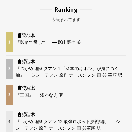
Ranking
今読まれてます
『影まで愛して』 — 影山優佳 著
1
『つかめ!理科ダマン 1 「科学のキホン」が身につく
2
編』 — シン・テフン 原作 ナ・スンフン 画 呉 華順 訳
『王国』 — 湊かなえ 著
3
『つかめ!理科ダマン 12 最強ロボット決戦!編』 — シ
4
ン・テフン 原作 ナ・スンフン 画 呉華順 訳