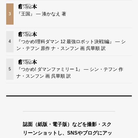
『王国』 — 湊かなえ 著
3
『つかめ!理科ダマン 12 最強ロボット決戦!編』 — シ
4
ン・テフン 原作 ナ・スンフン 画 呉華順 訳
『つかめ! ダマンファミリー 1』 — シン・テフン 作
5
ナ・スンフン 画 呉華順 訳
誌面（紙版・電子版）などを撮影・スク
リーンショットし、SNSやブログにアッ