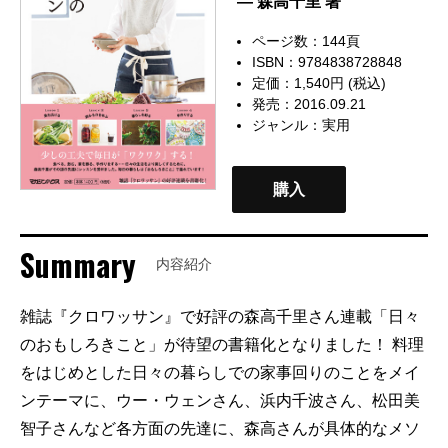
— 森高千里 著
ページ数：144頁
ISBN：9784838728848
定価：1,540円 (税込)
発売：2016.09.21
ジャンル：
実用
購入
Summary
内容紹介
雑誌『クロワッサン』で好評の森高千里さん連載「日々
のおもしろきこと」が待望の書籍化となりました！ 料理
をはじめとした日々の暮らしでの家事回りのことをメイ
ンテーマに、ウー・ウェンさん、浜内千波さん、松田美
智子さんなど各方面の先達に、森高さんが具体的なメソ