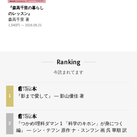
『森高千里の暮らし
のレッスン』
森高千里 著
1,540円 — 2016.09.21
Ranking
今読まれてます
『影まで愛して』 — 影山優佳 著
1
『つかめ!理科ダマン 1 「科学のキホン」が身につく
2
編』 — シン・テフン 原作 ナ・スンフン 画 呉 華順 訳