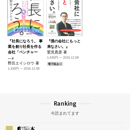
『社長になろう。 事
『僕の会社にもっと
業を創り社長を作る
来なさい。』
会社「ベンチャー
鷲見貴彦 著
…』
1,430円 — 2016.12.08
野呂エイシロウ 著
電子版あり
1,430円 — 2016.12.08
Ranking
今読まれてます