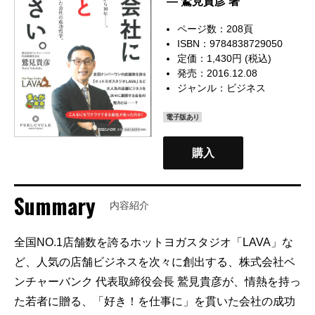
— 鷲見貴彦 著
ページ数：208頁
ISBN：9784838729050
定価：1,430円 (税込)
発売：2016.12.08
ジャンル：
ビジネス
電子版あり
購入
Summary
内容紹介
全国NO.1店舗数を誇るホットヨガスタジオ「LAVA」な
ど、人気の店舗ビジネスを次々に創出する、株式会社ベ
ンチャーバンク 代表取締役会長 鷲見貴彦が、情熱を持っ
た若者に贈る、「好き！を仕事に」を貫いた会社の成功