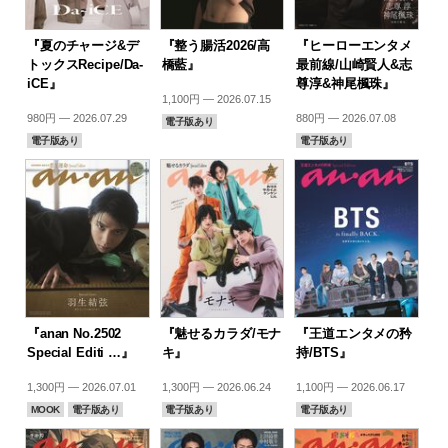
『夏のチャージ&デ
『整う腸活2026/高
『ヒーローエンタメ
トックスRecipe/Da-
橋藍』
最前線/山崎賢人&志
iCE』
尊淳&神尾楓珠』
1,100円 — 2026.07.15
980円 — 2026.07.29
880円 — 2026.07.08
電子版あり
電子版あり
電子版あり
『anan No.2502
『魅せるカラダ/モナ
『王道エンタメの矜
Special Editi …』
キ』
持/BTS』
1,300円 — 2026.07.01
1,300円 — 2026.06.24
1,100円 — 2026.06.17
MOOK
電子版あり
電子版あり
電子版あり