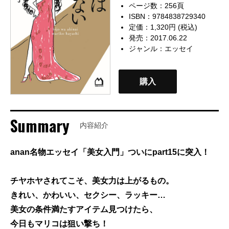
ページ数：256頁
ISBN：9784838729340
定価：1,320円 (税込)
発売：2017.06.22
ジャンル：
エッセイ
購入
Summary
内容紹介
anan名物エッセイ「美女入門」ついにpart15に突入！
チヤホヤされてこそ、美女力は上がるもの。
きれい、かわいい、セクシー、ラッキー…
美女の条件満たすアイテム見つけたら、
今日もマリコは狙い撃ち！