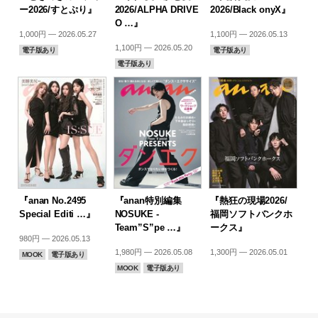
ー2026/すとぷり』
2026/ALPHA DRIVE
2026/Black onyX』
O …』
1,000円 — 2026.05.27
1,100円 — 2026.05.13
1,100円 — 2026.05.20
電子版あり
電子版あり
電子版あり
『anan No.2495
『anan特別編集
『熱狂の現場2026/
Special Editi …』
NOSUKE -
福岡ソフトバンクホ
Team”S”pe …』
ークス』
980円 — 2026.05.13
1,980円 — 2026.05.08
1,300円 — 2026.05.01
MOOK
電子版あり
MOOK
電子版あり