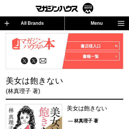
All Brands
Menu
書店様入口
書籍一覧
美女は飽きない
(林真理子 著)
美女は飽きない
— 林真理子 著