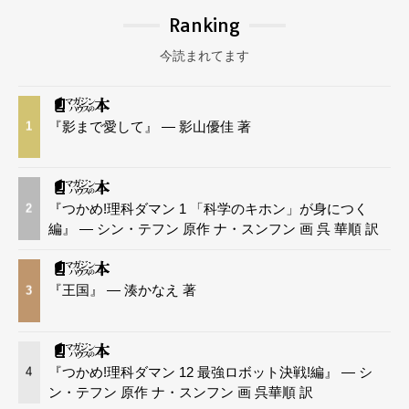
Ranking
今読まれてます
『影まで愛して』 — 影山優佳 著
1
『つかめ!理科ダマン 1 「科学のキホン」が身につく
2
編』 — シン・テフン 原作 ナ・スンフン 画 呉 華順 訳
『王国』 — 湊かなえ 著
3
『つかめ!理科ダマン 12 最強ロボット決戦!編』 — シ
4
ン・テフン 原作 ナ・スンフン 画 呉華順 訳