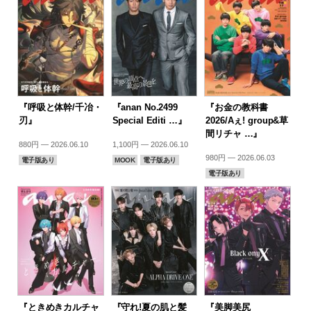
『呼吸と体幹/千冶・
『anan No.2499
『お金の教科書
刃』
Special Editi …』
2026/Aぇ! group&草
間リチャ …』
880円 — 2026.06.10
1,100円 — 2026.06.10
980円 — 2026.06.03
電子版あり
MOOK
電子版あり
電子版あり
『ときめきカルチャ
『守れ!夏の肌と髪
『美脚美尻