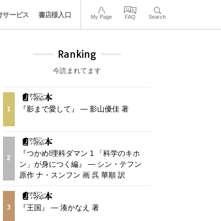
けサービス
書店様入口
My Page
FAQ
Search
Ranking
今読まれてます
『影まで愛して』 — 影山優佳 著
1
『つかめ!理科ダマン 1 「科学のキホ
2
ン」が身につく編』 — シン・テフン
原作 ナ・スンフン 画 呉 華順 訳
『王国』 — 湊かなえ 著
3