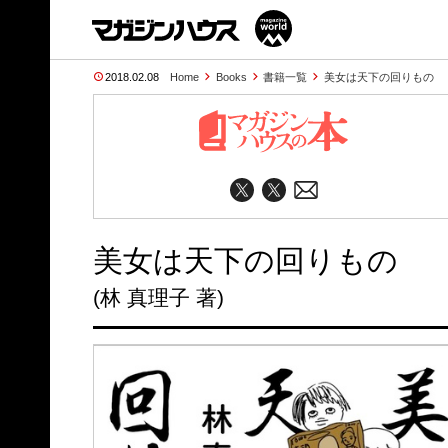
2018.02.08
Home
Books
書籍一覧
美女は天下の回りもの
美女は天下の回りもの
(林 真理子 著)