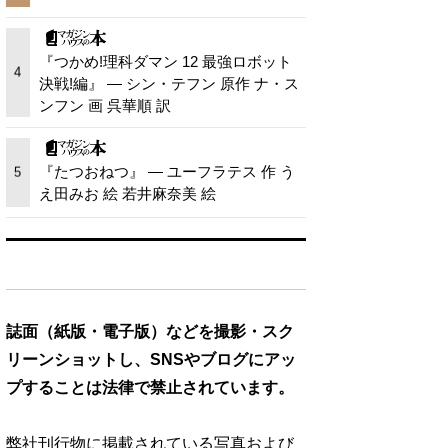
『つかめ!理科ダマン 12 最強ロボット
4
決戦!編』 — シン・テフン 原作 ナ・ス
ンフン 画 呉華順 訳
『たつおねつ』 — ユーフラテス 作 う
5
え田みお 絵 若井麻奈美 絵
誌面（紙版・電子版）などを撮影・スク
リーンショットし、SNSやブログにアッ
プすることは法律で禁止されています。
弊社刊行物に掲載されている写真および