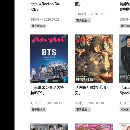
ックスRecipe/Da-
藍』
前線/
iCE』
&神
1,100円 — 2026.07.15
980円 — 2026.07.29
880円 —
電子版あり
電子版あり
電子版
『王道エンタメの矜
『呼吸と体幹/千冶・
『anan
持/BTS』
刃』
Speci
1,100円 — 2026.06.17
880円 — 2026.06.10
1,100円
電子版あり
電子版あり
MOOK