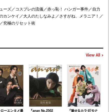
ューズ／コスプレの流儀／赤っ恥！ ハンガー事件／自力
のカンケイ／大人のたしなみよ／さすがね、メラニア！／
／究極のリセット術
View All
ーローエンタメ最
『anan No.2502
『魅せるカラダ/モナ