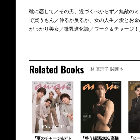
靴に恋して／その男、近づくべからず／無敵のミ
で買うもん／伸るか反るか、女の人生／愛とお金
がっかり美女／微乳進化論／ワーク＆チャージ！
Related Books
林 真理子 関連本
『夏のチャージ&デト
『整う腸活2026/高橋
『ヒ