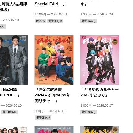
山崎賢人&志尊淳
Special Editi …』
キ』
尾楓珠』
1,300円 — 2026.07.01
1,300円 — 2026.06.24
 2026.07.08
MOOK
電子版あり
電子版あり
あり
 No.2499
『お金の教科書
『ときめきカルチャー
al Editi …』
2026/Aぇ! group&草
2026/すとぷり』
間リチャ …』
 — 2026.06.10
1,000円 — 2026.05.27
980円 — 2026.06.03
電子版あり
電子版あり
電子版あり