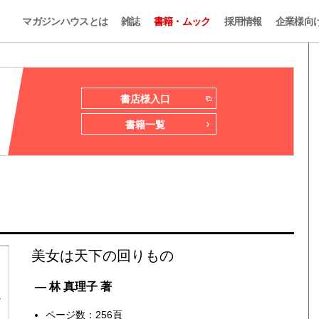
マガジンハウスとは
雑誌
書籍・ムック
採用情報
企業様向
書店様入口
書籍一覧
美女は天下の回りもの
— 林 真理子 著
ページ数：256頁