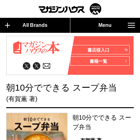
All Brands
Menu
書店様入口
書籍一覧
朝10分でできる スープ弁当
(有賀薫 著)
朝10分でできる スー
プ弁当