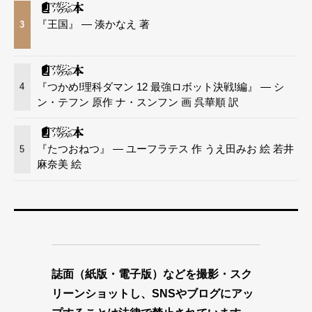
『王国』 — 湊かなえ 著
3
『つかめ!理科ダマン 12 最強ロボット決戦!編』 — シ
4
ン・テフン 原作 ナ・スンフン 画 呉華順 訳
『たつおねつ』 — ユーフラテス 作 うえ田みお 絵 若井
5
麻奈美 絵
誌面（紙版・電子版）などを撮影・スク
リーンショットし、SNSやブログにアッ