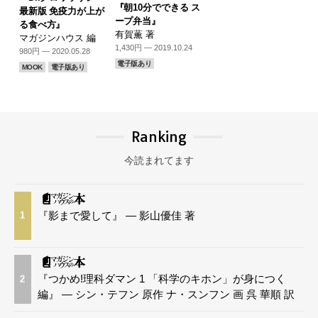
『朝10分でできる ス
最新版 免疫力が上が
ープ弁当』
る食べ方』
有賀薫 著
マガジンハウス 編
1,430円 — 2019.10.24
980円 — 2020.05.28
電子版あり
MOOK
電子版あり
Ranking
今読まれてます
『影まで愛して』 — 影山優佳 著
1
『つかめ!理科ダマン 1 「科学のキホン」が身につく
2
編』 — シン・テフン 原作 ナ・スンフン 画 呉 華順 訳