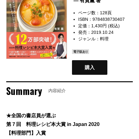
— 有賀薫 著
ページ数：128頁
ISBN：9784838730407
定価：1,430円 (税込)
発売：2019.10.24
ジャンル：
料理
電子版あり
購入
Summary
内容紹介
★全国の書店員が選ぶ
第７回 料理レシピ本大賞 in Japan 2020
【料理部門】入賞