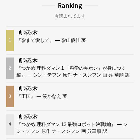
Ranking
今読まれてます
『影まで愛して』 — 影山優佳 著
1
『つかめ!理科ダマン 1 「科学のキホン」が身につく
2
編』 — シン・テフン 原作 ナ・スンフン 画 呉 華順 訳
『王国』 — 湊かなえ 著
3
『つかめ!理科ダマン 12 最強ロボット決戦!編』 — シ
4
ン・テフン 原作 ナ・スンフン 画 呉華順 訳