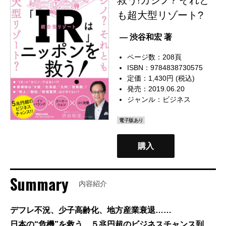
も超大型リゾート?
— 渋谷和宏 著
ページ数：208頁
ISBN：9784838730575
定価：1,430円 (税込)
発売：2019.06.20
ジャンル：
ビジネス
電子版あり
購入
Summary
内容紹介
デフレ不況、少子高齢化、地方産業衰退……
日本の“危機”を救う、５兆円超のビジネスチャンス到