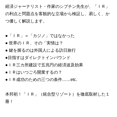
経済ジャーナリスト・作家のシブチン先生が、「ＩＲ」
の利点と問題点を客観的な立場から検証し、易しく、か
つ優しく解説します。
●「ＩＲ」＝「カジノ」ではなかった
● 世界のＩＲ、その「実情は？
● 鍵を握るのは外国人による訪日旅行
●目指すはダイレクトインバウンド
●ＩＲ三カ所建設で五兆円の経済波及効果
●ＩＲはいつごろ開業するの？
●ＩＲ成功のための三つの条件……etc.
本邦初！「ＩＲ」（統合型リゾート）を徹底取材した１
冊！