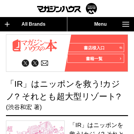
All Brands
Menu
書店様入口
書籍一覧
「IR」はニッポンを救う!カジ
ノ? それとも超大型リゾート?
(渋谷和宏 著)
「IR」はニッポンを
救う!カジノ? それと