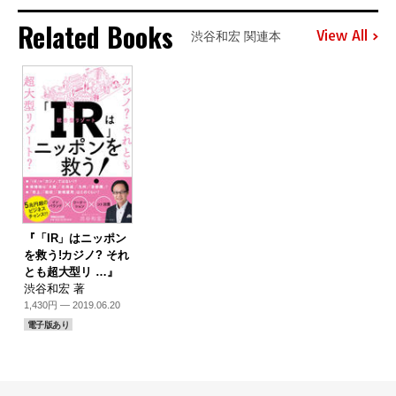
Related Books
View All
渋谷和宏 関連本
『「IR」はニッポン
を救う!カジノ? それ
とも超大型リ …』
渋谷和宏 著
1,430円 — 2019.06.20
電子版あり