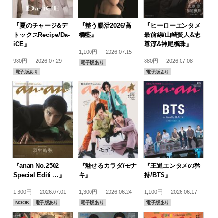
『夏のチャージ&デ
『整う腸活2026/高
『ヒーローエンタメ
トックスRecipe/Da-
橋藍』
最前線/山崎賢人&志
iCE』
尊淳&神尾楓珠』
1,100円 — 2026.07.15
980円 — 2026.07.29
880円 — 2026.07.08
電子版あり
電子版あり
電子版あり
『anan No.2502
『魅せるカラダ/モナ
『王道エンタメの矜
Special Editi …』
キ』
持/BTS』
1,300円 — 2026.07.01
1,300円 — 2026.06.24
1,100円 — 2026.06.17
MOOK
電子版あり
電子版あり
電子版あり