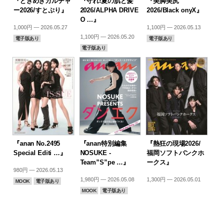
『ときめきカルチャ
『守れ!夏の肌と髪
『美脚美尻
ー2026/すとぷり』
2026/ALPHA DRIVE
2026/Black onyX』
O …』
1,000円 — 2026.05.27
1,100円 — 2026.05.13
1,100円 — 2026.05.20
電子版あり
電子版あり
電子版あり
『anan No.2495
『anan特別編集
『熱狂の現場2026/
Special Editi …』
NOSUKE -
福岡ソフトバンクホ
Team”S”pe …』
ークス』
980円 — 2026.05.13
1,980円 — 2026.05.08
1,300円 — 2026.05.01
MOOK
電子版あり
MOOK
電子版あり