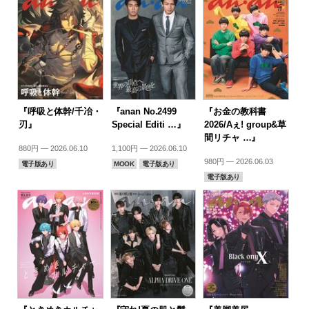
『呼吸と体幹/千冶・
『anan No.2499
『お金の教科書
刃』
Special Editi …』
2026/Aぇ! group&草
間リチャ …』
880円 — 2026.06.10
1,100円 — 2026.06.10
980円 — 2026.06.03
電子版あり
MOOK
電子版あり
電子版あり