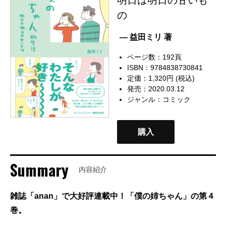
の
— 益田ミリ 著
ページ数：192頁
ISBN：9784838730841
定価：1,320円 (税込)
発売：2020.03.12
ジャンル：
コミック
購入
Summary
内容紹介
雑誌「anan」で大好評連載中！「僕の姉ちゃん」の第４
巻。