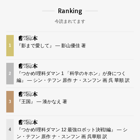
Ranking
今読まれてます
『影まで愛して』 — 影山優佳 著
1
『つかめ!理科ダマン 1 「科学のキホン」が身につく
2
編』 — シン・テフン 原作 ナ・スンフン 画 呉 華順 訳
『王国』 — 湊かなえ 著
3
『つかめ!理科ダマン 12 最強ロボット決戦!編』 — シ
4
ン・テフン 原作 ナ・スンフン 画 呉華順 訳