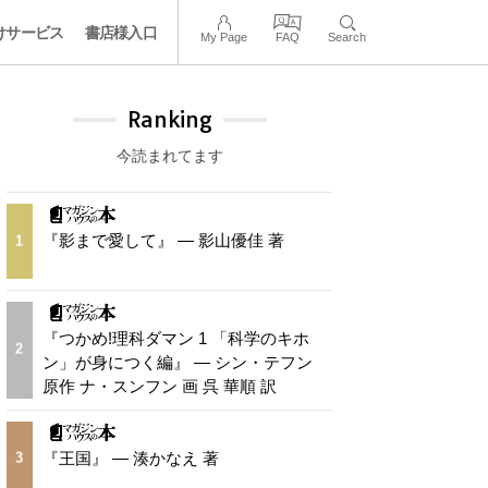
けサービス
書店様入口
My Page
FAQ
Search
Ranking
今読まれてます
『影まで愛して』 — 影山優佳 著
1
『つかめ!理科ダマン 1 「科学のキホ
2
ン」が身につく編』 — シン・テフン
原作 ナ・スンフン 画 呉 華順 訳
『王国』 — 湊かなえ 著
3