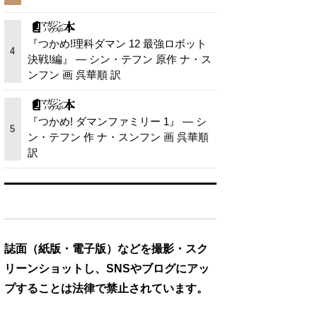
『つかめ!理科ダマン 12 最強ロボット
4
決戦!編』 — シン・テフン 原作 ナ・ス
ンフン 画 呉華順 訳
『つかめ! ダマンファミリー 1』 — シ
5
ン・テフン 作 ナ・スンフン 画 呉華順
訳
誌面（紙版・電子版）などを撮影・スク
リーンショットし、SNSやブログにアッ
プすることは法律で禁止されています。