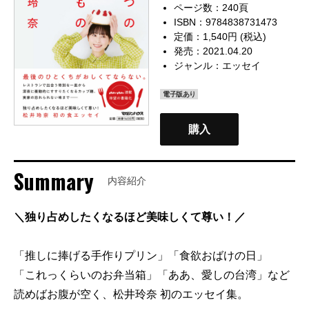
ページ数：240頁
ISBN：9784838731473
定価：1,540円 (税込)
発売：2021.04.20
ジャンル：
エッセイ
電子版あり
購入
Summary
内容紹介
＼独り占めしたくなるほど美味しくて尊い！／
「推しに捧げる手作りプリン」「食欲おばけの日」
「これっくらいのお弁当箱」「ああ、愛しの台湾」など
読めばお腹が空く、松井玲奈 初のエッセイ集。