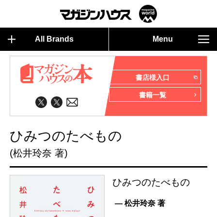
All Brands
Menu
書店様入口
書籍一覧
ひみつのたべもの
(松井玲奈 著)
ひみつのたべもの
— 松井玲奈 著