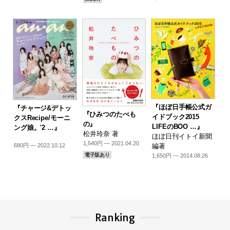
『ほぼ日手帳公式ガ
『チャージ&デトッ
『ひみつのたべも
イドブック2015
クスRecipe/モーニ
の』
LIFEのBOO …』
ング娘。'2 …』
松井玲奈 著
ほぼ日刊イトイ新聞
1,540円 — 2021.04.20
680円 — 2022.10.12
編著
電子版あり
1,650円 — 2014.08.26
Ranking