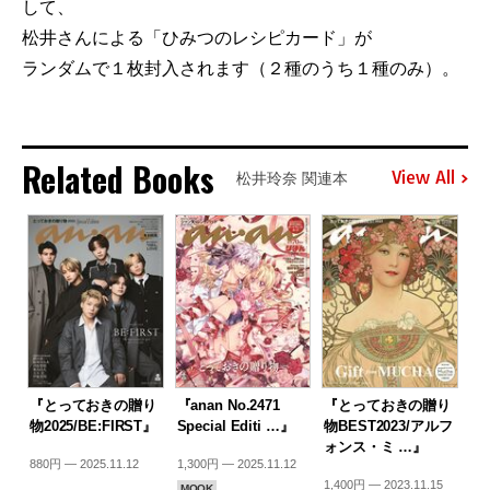
して、
松井さんによる「ひみつのレシピカード」が
ランダムで１枚封入されます（２種のうち１種のみ）。
Related Books
View All
松井玲奈 関連本
『とっておきの贈り
『anan No.2471
『とっておきの贈り
物2025/BE:FIRST』
Special Editi …』
物BEST2023/アルフ
ォンス・ミ …』
880円 — 2025.11.12
1,300円 — 2025.11.12
1,400円 — 2023.11.15
MOOK