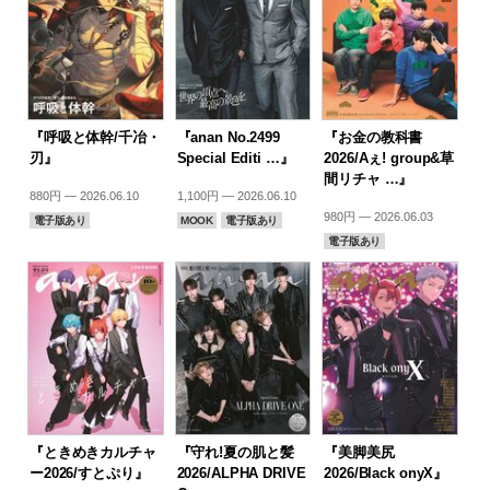
『呼吸と体幹/千冶・
『anan No.2499
『お金の教科書
刃』
Special Editi …』
2026/Aぇ! group&草
間リチャ …』
880円 — 2026.06.10
1,100円 — 2026.06.10
980円 — 2026.06.03
電子版あり
MOOK
電子版あり
電子版あり
『ときめきカルチャ
『守れ!夏の肌と髪
『美脚美尻
ー2026/すとぷり』
2026/ALPHA DRIVE
2026/Black onyX』