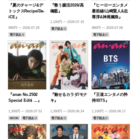
『夏のチャージ&デ
『整う腸活2026/高
『ヒーローエンタメ
トックスRecipe/Da-
橋藍』
最前線/山崎賢人&志
iCE』
尊淳&神尾楓珠』
1,100円 — 2026.07.15
980円 — 2026.07.29
880円 — 2026.07.08
電子版あり
電子版あり
電子版あり
『anan No.2502
『魅せるカラダ/モナ
『王道エンタメの矜
Special Editi …』
キ』
持/BTS』
1,300円 — 2026.07.01
1,300円 — 2026.06.24
1,100円 — 2026.06.17
MOOK
電子版あり
電子版あり
電子版あり