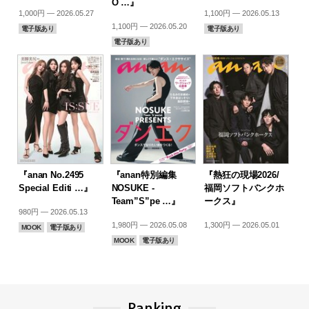
O …』
1,000円 — 2026.05.27
1,100円 — 2026.05.13
1,100円 — 2026.05.20
電子版あり
電子版あり
電子版あり
『anan No.2495
『anan特別編集
『熱狂の現場2026/
Special Editi …』
NOSUKE -
福岡ソフトバンクホ
Team”S”pe …』
ークス』
980円 — 2026.05.13
1,980円 — 2026.05.08
1,300円 — 2026.05.01
MOOK
電子版あり
MOOK
電子版あり
Ranking