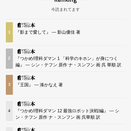
今読まれてます
『影まで愛して』 — 影山優佳 著
1
『つかめ!理科ダマン 1 「科学のキホン」が身につく
2
編』 — シン・テフン 原作 ナ・スンフン 画 呉 華順 訳
『王国』 — 湊かなえ 著
3
『つかめ!理科ダマン 12 最強ロボット決戦!編』 — シ
4
ン・テフン 原作 ナ・スンフン 画 呉華順 訳