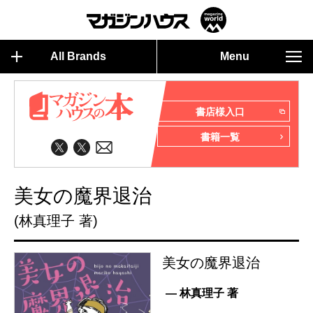
All Brands
Menu
書店様入口
書籍一覧
美女の魔界退治
(林真理子 著)
美女の魔界退治
— 林真理子 著