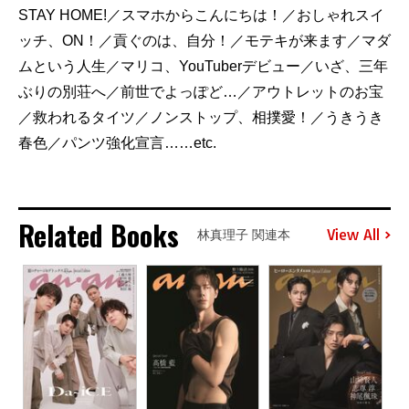
STAY HOME!／スマホからこんにちは！／おしゃれスイ
ッチ、ON！／貢ぐのは、自分！／モテキが来ます／マダ
ムという人生／マリコ、YouTuberデビュー／いざ、三年
ぶりの別荘へ／前世でよっぽど…／アウトレットのお宝
／救われるタイツ／ノンストップ、相撲愛！／うきうき
春色／パンツ強化宣言……etc.
Related Books
View All
林真理子 関連本