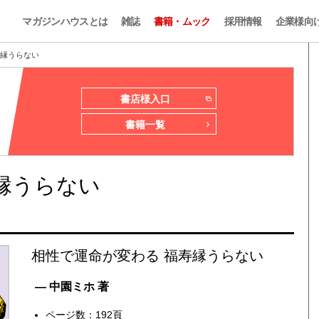
マガジンハウスとは
雑誌
書籍・ムック
採用情報
企業様向
寿縁うらない
書店様入口
書籍一覧
縁うらない
相性で運命が変わる 福寿縁うらない
— 中園ミホ 著
ページ数：192頁