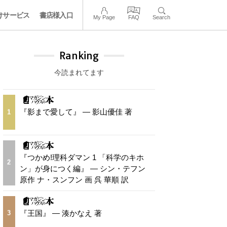
けサービス
書店様入口
My Page
FAQ
Search
Ranking
今読まれてます
『影まで愛して』 — 影山優佳 著
1
『つかめ!理科ダマン 1 「科学のキホ
2
ン」が身につく編』 — シン・テフン
原作 ナ・スンフン 画 呉 華順 訳
『王国』 — 湊かなえ 著
3