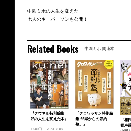
中園ミホの人生を変えた
七人のキーパーソンも公開！
Related Books
中園ミホ 関連本
『クウネル特別編集
『クロワッサン特別編
私の人生を変えた本』
集 55歳からの節約
『相
塾。』
福寿
1,500円 — 2023.08.08
中園ミ