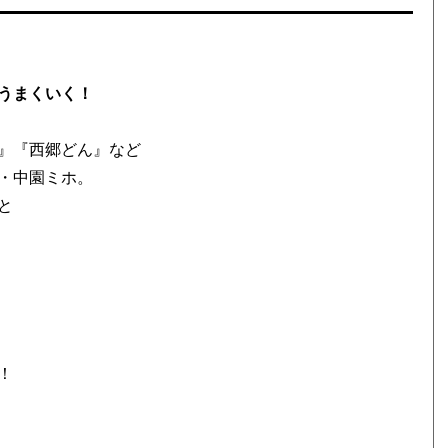
うまくいく！
』『西郷どん』など
・中園ミホ。
と
！