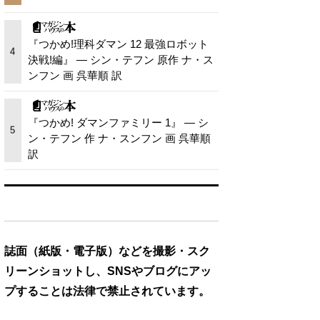
『つかめ!理科ダマン 12 最強ロボット
4
決戦!編』 — シン・テフン 原作 ナ・ス
ンフン 画 呉華順 訳
『つかめ! ダマンファミリー 1』 — シ
5
ン・テフン 作 ナ・スンフン 画 呉華順
訳
誌面（紙版・電子版）などを撮影・スク
リーンショットし、SNSやブログにアッ
プすることは法律で禁止されています。