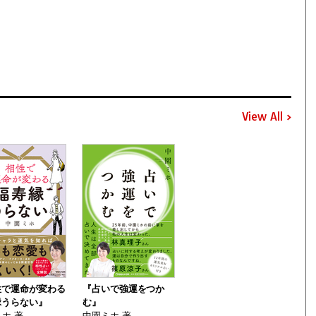
View All
性で運命が変わる
『占いで強運をつか
縁うらない』
む』
ホ 著
中園ミホ 著