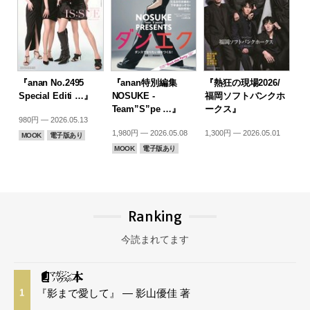
『anan No.2495
『anan特別編集
『熱狂の現場2026/
Special Editi …』
NOSUKE -
福岡ソフトバンクホ
Team”S”pe …』
ークス』
980円 — 2026.05.13
1,980円 — 2026.05.08
1,300円 — 2026.05.01
MOOK
電子版あり
MOOK
電子版あり
Ranking
今読まれてます
『影まで愛して』 — 影山優佳 著
1