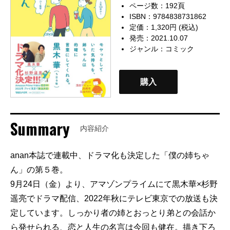
ページ数：192頁
ISBN：9784838731862
定価：1,320円 (税込)
発売：2021.10.07
ジャンル：
コミック
購入
Summary
内容紹介
anan本誌で連載中、ドラマ化も決定した「僕の姉ちゃ
ん」の第５巻。
9月24日（金）より、アマゾンプライムにて黒木華×杉野
遥亮でドラマ配信、2022年秋にテレビ東京での放送も決
定しています。しっかり者の姉とおっとり弟との会話か
ら発せられる、恋と人生の名言は今回も健在。描き下ろ