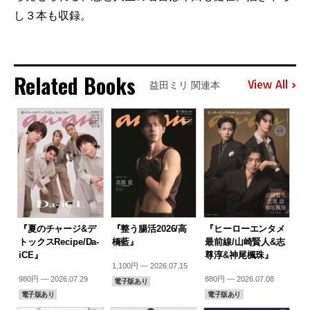
し３本も収録。
Related Books
View All
益田ミリ 関連本
『夏のチャージ&デ
『整う腸活2026/高
『ヒーローエンタメ
トックスRecipe/Da-
橋藍』
最前線/山崎賢人&志
iCE』
尊淳&神尾楓珠』
1,100円 — 2026.07.15
980円 — 2026.07.29
880円 — 2026.07.08
電子版あり
電子版あり
電子版あり