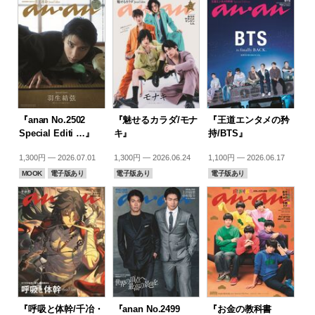
『anan No.2502
『魅せるカラダ/モナ
『王道エンタメの矜
Special Editi …』
キ』
持/BTS』
1,300円 — 2026.07.01
1,300円 — 2026.06.24
1,100円 — 2026.06.17
MOOK
電子版あり
電子版あり
電子版あり
『呼吸と体幹/千冶・
『anan No.2499
『お金の教科書