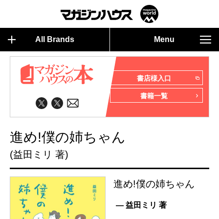
All Brands
Menu
書店様入口
書籍一覧
進め!僕の姉ちゃん
(益田ミリ 著)
進め!僕の姉ちゃん
— 益田ミリ 著