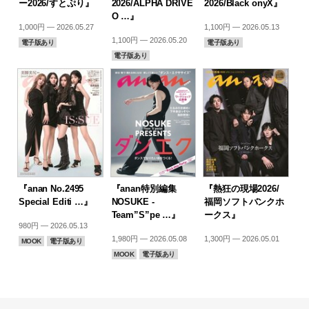
ー2026/すとぷり』
2026/ALPHA DRIVE
2026/Black onyX』
O …』
1,000円 — 2026.05.27
1,100円 — 2026.05.13
1,100円 — 2026.05.20
電子版あり
電子版あり
電子版あり
『anan No.2495
『anan特別編集
『熱狂の現場2026/
Special Editi …』
NOSUKE -
福岡ソフトバンクホ
Team”S”pe …』
ークス』
980円 — 2026.05.13
1,980円 — 2026.05.08
1,300円 — 2026.05.01
MOOK
電子版あり
MOOK
電子版あり