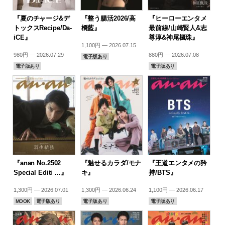
『夏のチャージ&デ
『整う腸活2026/高
『ヒーローエンタメ
トックスRecipe/Da-
橋藍』
最前線/山崎賢人&志
iCE』
尊淳&神尾楓珠』
1,100円 — 2026.07.15
980円 — 2026.07.29
880円 — 2026.07.08
電子版あり
電子版あり
電子版あり
『anan No.2502
『魅せるカラダ/モナ
『王道エンタメの矜
Special Editi …』
キ』
持/BTS』
1,300円 — 2026.07.01
1,300円 — 2026.06.24
1,100円 — 2026.06.17
MOOK
電子版あり
電子版あり
電子版あり