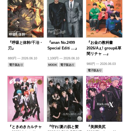
『呼吸と体幹/千冶・
『anan No.2499
『お金の教科書
刃』
Special Editi …』
2026/Aぇ! group&草
間リチャ …』
880円 — 2026.06.10
1,100円 — 2026.06.10
980円 — 2026.06.03
電子版あり
MOOK
電子版あり
電子版あり
『ときめきカルチャ
『守れ!夏の肌と髪
『美脚美尻