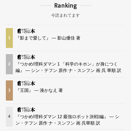
Ranking
今読まれてます
『影まで愛して』 — 影山優佳 著
1
『つかめ!理科ダマン 1 「科学のキホン」が身につく
2
編』 — シン・テフン 原作 ナ・スンフン 画 呉 華順 訳
『王国』 — 湊かなえ 著
3
『つかめ!理科ダマン 12 最強ロボット決戦!編』 — シ
4
ン・テフン 原作 ナ・スンフン 画 呉華順 訳