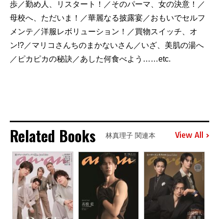
歩／勤め人、リスタート！／そのパーマ、女の決意！／
母校へ、ただいま！／華麗なる披露宴／おもいでセルフ
メンテ／洋服レボリューション！／買物スイッチ、オ
ン!?／マリコさんちのまかないさん／いざ、美肌の湯へ
／ピカピカの秘訣／あした何食べよう……etc.
Related Books
View All
林真理子 関連本