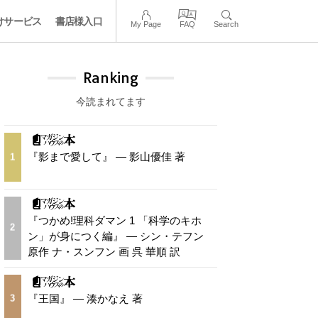
けサービス
書店様入口
My Page
FAQ
Search
Ranking
今読まれてます
『影まで愛して』 — 影山優佳 著
1
『つかめ!理科ダマン 1 「科学のキホ
2
ン」が身につく編』 — シン・テフン
原作 ナ・スンフン 画 呉 華順 訳
『王国』 — 湊かなえ 著
3