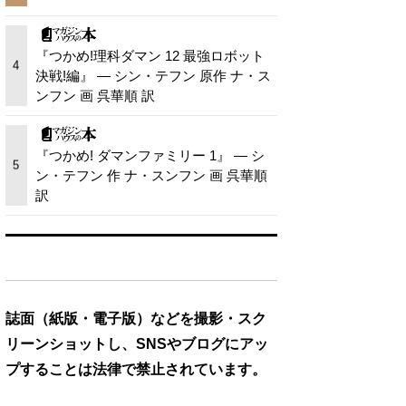
『つかめ!理科ダマン 12 最強ロボット
4
決戦!編』 — シン・テフン 原作 ナ・ス
ンフン 画 呉華順 訳
『つかめ! ダマンファミリー 1』 — シ
5
ン・テフン 作 ナ・スンフン 画 呉華順
訳
誌面（紙版・電子版）などを撮影・スク
リーンショットし、SNSやブログにアッ
プすることは法律で禁止されています。