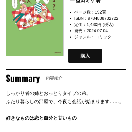
— 益田ミリ 著
ページ数：192頁
ISBN：9784838732722
定価：1,430円 (税込)
発売：2024.07.04
ジャンル：
コミック
購入
Summary
内容紹介
しっかり者の姉とおっとりタイプの弟。
ふたり暮らしの部屋で、今夜も会話が始まります……。
好きなものは恋と自分と甘いもの