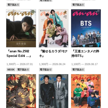
電子版あり
電子版あり
電子版あり
『anan No.2502
『魅せるカラダ/モナ
『王道エンタメの矜
Special Editi …』
キ』
持/BTS』
1,300円 — 2026.07.01
1,300円 — 2026.06.24
1,100円 — 2026.06.17
MOOK
電子版あり
電子版あり
電子版あり