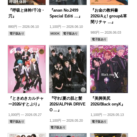
『呼吸と体幹/千冶・
『anan No.2499
『お金の教科書
刃』
Special Editi …』
2026/Aぇ! group&草
間リチャ …』
880円 — 2026.06.10
1,100円 — 2026.06.10
980円 — 2026.06.03
電子版あり
MOOK
電子版あり
電子版あり
『ときめきカルチャ
『守れ!夏の肌と髪
『美脚美尻
ー2026/すとぷり』
2026/ALPHA DRIVE
2026/Black onyX』
O …』
1,000円 — 2026.05.27
1,100円 — 2026.05.13
1,100円 — 2026.05.20
電子版あり
電子版あり
電子版あり