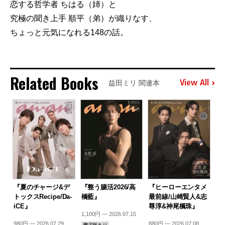
恋する哲学者 ちはる（姉）と
究極の聞き上手 順平（弟）が織りなす、
ちょっと元気になれる148の話。
Related Books
View All
益田ミリ 関連本
『夏のチャージ&デ
『整う腸活2026/高
『ヒーローエンタメ
トックスRecipe/Da-
橋藍』
最前線/山崎賢人&志
iCE』
尊淳&神尾楓珠』
1,100円 — 2026.07.15
980円 — 2026.07.29
880円 — 2026.07.08