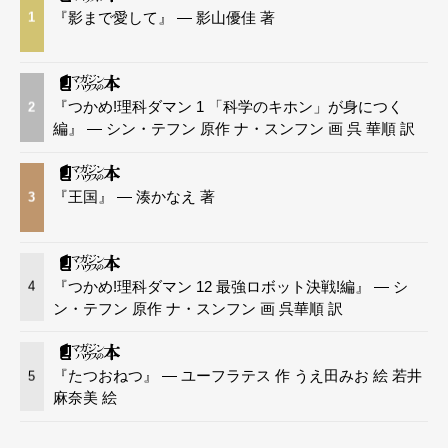
『影まで愛して』 — 影山優佳 著
1
『つかめ!理科ダマン 1 「科学のキホン」が身につく
2
編』 — シン・テフン 原作 ナ・スンフン 画 呉 華順 訳
『王国』 — 湊かなえ 著
3
『つかめ!理科ダマン 12 最強ロボット決戦!編』 — シ
4
ン・テフン 原作 ナ・スンフン 画 呉華順 訳
『たつおねつ』 — ユーフラテス 作 うえ田みお 絵 若井
5
麻奈美 絵