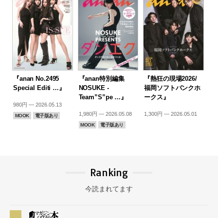
『anan No.2495
『anan特別編集
『熱狂の現場2026/
Special Editi …』
NOSUKE -
福岡ソフトバンクホ
Team”S”pe …』
ークス』
980円 — 2026.05.13
1,980円 — 2026.05.08
1,300円 — 2026.05.01
MOOK
電子版あり
MOOK
電子版あり
Ranking
今読まれてます