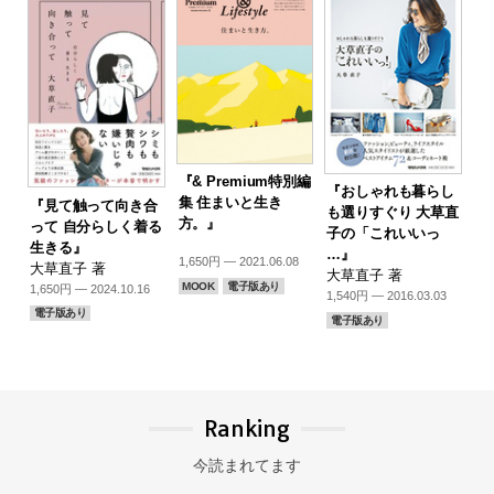
『& Premium特別編
『おしゃれも暮らし
集 住まいと生き
『見て触って向き合
も選りすぐり 大草直
方。』
って 自分らしく着る
子の「これいいっ
生きる』
…』
1,650円 — 2021.06.08
大草直子 著
大草直子 著
MOOK
電子版あり
1,650円 — 2024.10.16
1,540円 — 2016.03.03
電子版あり
電子版あり
Ranking
今読まれてます