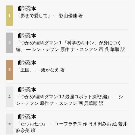
『影まで愛して』 — 影山優佳 著
1
『つかめ!理科ダマン 1 「科学のキホン」が身につく
2
編』 — シン・テフン 原作 ナ・スンフン 画 呉 華順 訳
『王国』 — 湊かなえ 著
3
『つかめ!理科ダマン 12 最強ロボット決戦!編』 — シ
4
ン・テフン 原作 ナ・スンフン 画 呉華順 訳
『たつおねつ』 — ユーフラテス 作 うえ田みお 絵 若井
5
麻奈美 絵