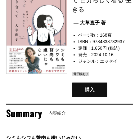
きる
— 大草直子 著
ページ数：168頁
ISBN：9784838732937
定価：1,650円 (税込)
発売：2024.10.16
ジャンル：
エッセイ
電子版あり
購入
Summary
内容紹介
シミもシワも贅肉も嫌いじゃない