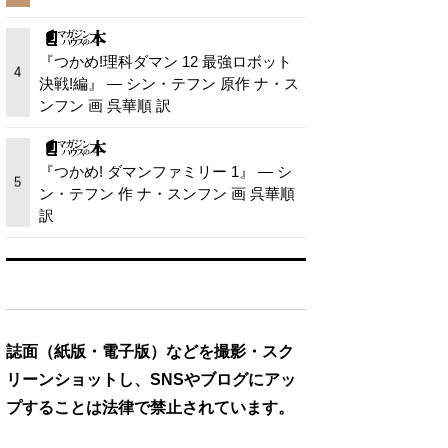
『つかめ!理科ダマン 12 最強ロボット
4
決戦!編』 — シン・テフン 原作 ナ・ス
ンフン 画 呉華順 訳
『つかめ! ダマンファミリー 1』 — シ
5
ン・テフン 作 ナ・スンフン 画 呉華順
訳
誌面（紙版・電子版）などを撮影・スク
リーンショットし、SNSやブログにアッ
プすることは法律で禁止されています。