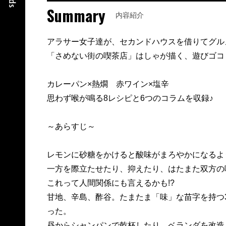
Summary
内容紹介
アラサー女子達が、セカンドハウスを借りてグル
「さめない街の喫茶店」はしゃが描く、遊びゴコロ
カレーパン×熱燗 赤ワイン×塩辛
思わず喉が鳴る8レシピと6つのコラムを収録♪
～あらすじ～
レモンに砂糖をかけると酸味がまろやかになるよ
一方を際立たせたり、抑えたり、はたまた双方の
これって人間関係にも言えるかも!?
甘地、辛島、酢谷。たまたま「味」な苗字を持つ
った。
昼からシャンパンで乾杯したり、ベランダを改造