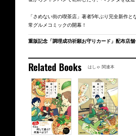
「さめない街の喫茶店」著者5年ぶり完全新作と
常グルメコミックの開幕！
重版記念「調理成功祈願お守りカード」配布店舗
Related Books
はしゃ 関連本