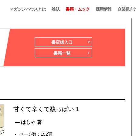
マガジンハウスとは
雑誌
書籍・ムック
採用情報
企業様向
書店様入口
書籍一覧
甘くて辛くて酸っぱい 1
— はしゃ 著
ページ数：152頁