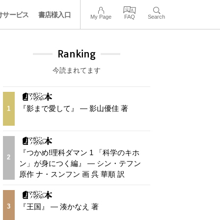
けサービス
書店様入口
My Page
FAQ
Search
Ranking
今読まれてます
『影まで愛して』 — 影山優佳 著
1
『つかめ!理科ダマン 1 「科学のキホ
2
ン」が身につく編』 — シン・テフン
原作 ナ・スンフン 画 呉 華順 訳
『王国』 — 湊かなえ 著
3