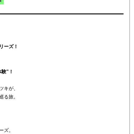
リーズ！
験”！
ツキが、
巡る旅。
ーズ。