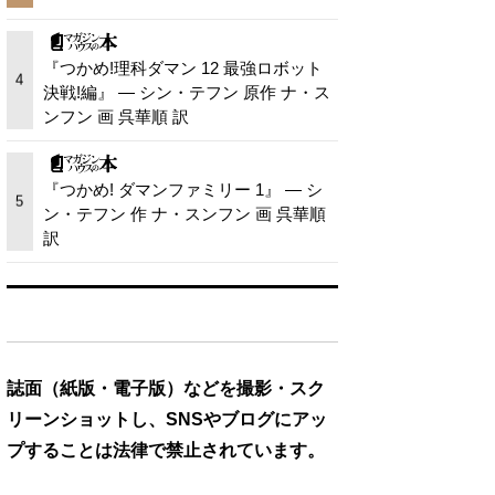
『つかめ!理科ダマン 12 最強ロボット
4
決戦!編』 — シン・テフン 原作 ナ・ス
ンフン 画 呉華順 訳
『つかめ! ダマンファミリー 1』 — シ
5
ン・テフン 作 ナ・スンフン 画 呉華順
訳
誌面（紙版・電子版）などを撮影・スク
リーンショットし、SNSやブログにアッ
プすることは法律で禁止されています。