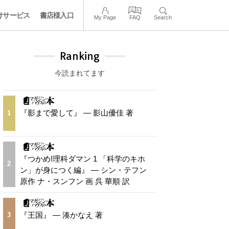
けサービス
書店様入口
My Page
FAQ
Search
Ranking
今読まれてます
『影まで愛して』 — 影山優佳 著
1
『つかめ!理科ダマン 1 「科学のキホ
2
ン」が身につく編』 — シン・テフン
原作 ナ・スンフン 画 呉 華順 訳
『王国』 — 湊かなえ 著
3